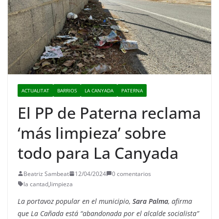
ACTUALITAT
BARRIOS
LA CANYADA
PATERNA
El PP de Paterna reclama
‘más limpieza’ sobre
todo para La Canyada
Beatriz Sambeat
12/04/2024
0 comentarios
la cantad
,
limpieza
La portavoz popular en el municipio,
Sara Palma
, afirma
que La Cañada está “abandonada por el alcalde socialista”