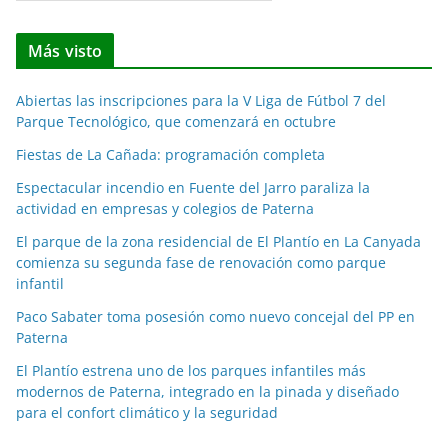
o
t
Más visto
i
c
Abiertas las inscripciones para la V Liga de Fútbol 7 del
i
Parque Tecnológico, que comenzará en octubre
a
Fiestas de La Cañada: programación completa
s
p
Espectacular incendio en Fuente del Jarro paraliza la
o
actividad en empresas y colegios de Paterna
r
El parque de la zona residencial de El Plantío en La Canyada
m
comienza su segunda fase de renovación como parque
e
infantil
s
Paco Sabater toma posesión como nuevo concejal del PP en
e
Paterna
s
El Plantío estrena uno de los parques infantiles más
modernos de Paterna, integrado en la pinada y diseñado
para el confort climático y la seguridad