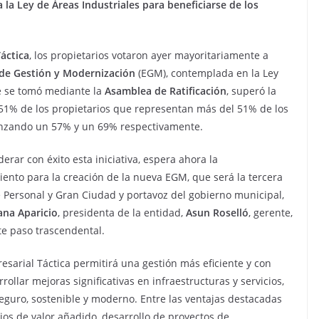
 la Ley de Áreas Industriales para beneficiarse de los
áctica
, los propietarios votaron ayer mayoritariamente a
de Gestión y Modernización
(EGM), contemplada en la Ley
ue se tomó mediante la
Asamblea de Ratificación
, superó la
 51% de los propietarios que representan más del 51% de los
canzando un 57% y un 69% respectivamente.
liderar con éxito esta iniciativa, espera ahora la
iento para la creación de la nueva EGM, que será la tercera
e Personal y Gran Ciudad y portavoz del gobierno municipal,
ana Aparicio
, presidenta de la entidad,
Asun Roselló
, gerente,
ste paso trascendental.
arial Táctica permitirá una gestión más eficiente y con
llar mejoras significativas en infraestructuras y servicios,
eguro, sostenible y moderno. Entre las ventajas destacadas
ios de valor añadido, desarrollo de proyectos de