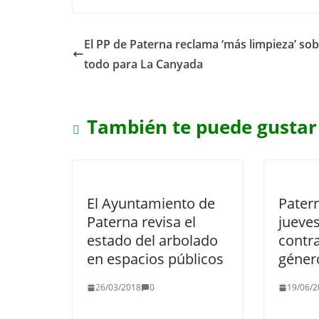
El PP de Paterna reclama ‘más limpieza’ so
todo para La Canyada
También te puede gustar
El Ayuntamiento de
Pater
Paterna revisa el
jueve
estado del arbolado
contra
en espacios públicos
géner
26/03/2018
0
19/06/2