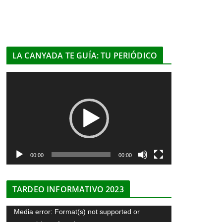
LA CANYADA TE GUÍA: TU PERIÓDICO
R
e
p
r
o
d
u
00:00
00:00
c
t
TARDEO INFORMATIVO 2023
o
r
R
Media error: Format(s) not supported or
d