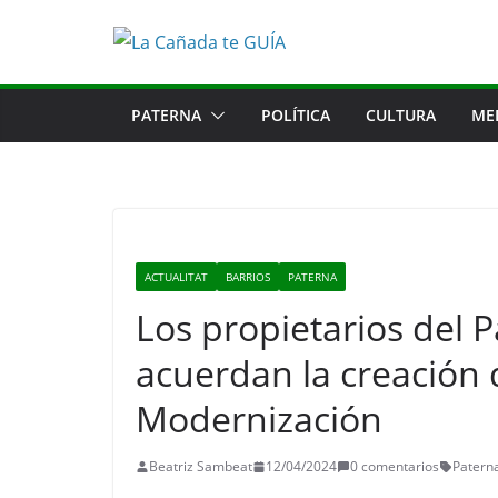
Saltar
al
contenido
PATERNA
POLÍTICA
CULTURA
ME
ACTUALITAT
BARRIOS
PATERNA
Los propietarios del 
acuerdan la creación 
Modernización
Beatriz Sambeat
12/04/2024
0 comentarios
Patern