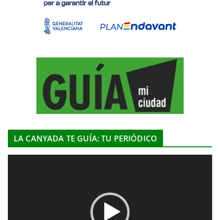
LA CANYADA TE GUÍA: TU PERIÓDICO
R
e
p
r
o