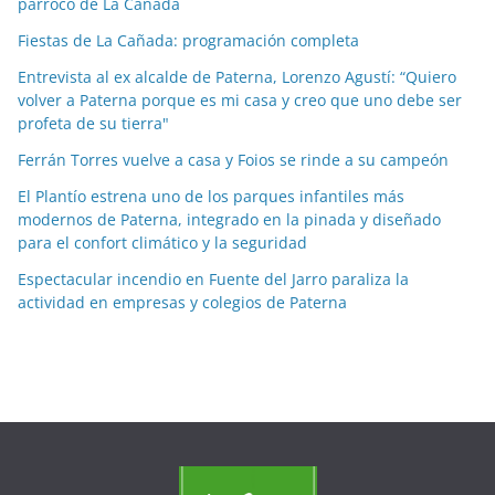
párroco de La Cañada
p
o
Fiestas de La Cañada: programación completa
r
Entrevista al ex alcalde de Paterna, Lorenzo Agustí: “Quiero
m
volver a Paterna porque es mi casa y creo que uno debe ser
e
profeta de su tierra"
s
Ferrán Torres vuelve a casa y Foios se rinde a su campeón
e
El Plantío estrena uno de los parques infantiles más
s
modernos de Paterna, integrado en la pinada y diseñado
para el confort climático y la seguridad
Espectacular incendio en Fuente del Jarro paraliza la
actividad en empresas y colegios de Paterna