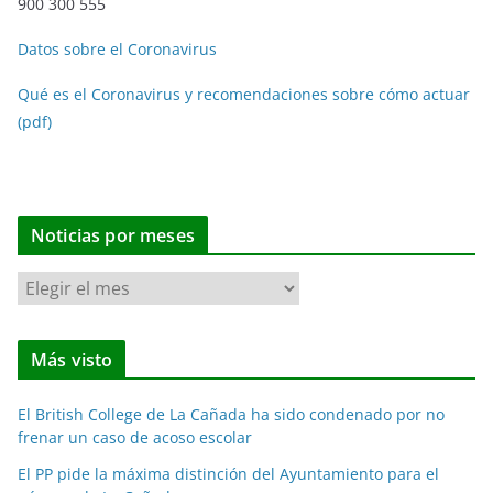
900 300 555
Datos sobre el Coronavirus
Qué es el Coronavirus y recomendaciones sobre cómo actuar
(pdf)
Noticias por meses
N
o
t
Más visto
i
c
El British College de La Cañada ha sido condenado por no
i
frenar un caso de acoso escolar
a
El PP pide la máxima distinción del Ayuntamiento para el
s