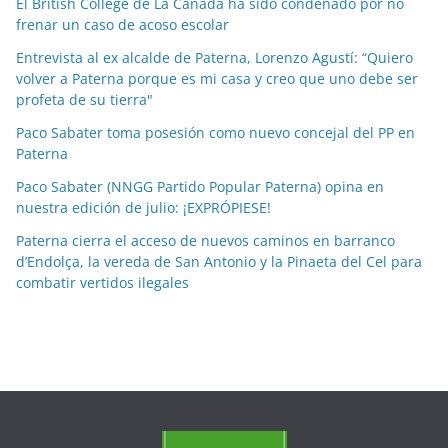
El British College de La Cañada ha sido condenado por no
o
frenar un caso de acoso escolar
r
Entrevista al ex alcalde de Paterna, Lorenzo Agustí: “Quiero
m
volver a Paterna porque es mi casa y creo que uno debe ser
e
profeta de su tierra"
s
Paco Sabater toma posesión como nuevo concejal del PP en
e
Paterna
s
Paco Sabater (NNGG Partido Popular Paterna) opina en
nuestra edición de julio: ¡EXPRÓPIESE!
Paterna cierra el acceso de nuevos caminos en barranco
d’Endolça, la vereda de San Antonio y la Pinaeta del Cel para
combatir vertidos ilegales