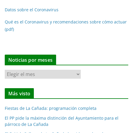
Datos sobre el Coronavirus
Qué es el Coronavirus y recomendaciones sobre cómo actuar
(pdf)
Noticias por meses
N
o
t
Más visto
i
c
Fiestas de La Cañada: programación completa
i
a
El PP pide la máxima distinción del Ayuntamiento para el
párroco de La Cañada
s
p