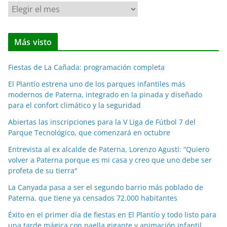
N
o
t
Más visto
i
c
Fiestas de La Cañada: programación completa
i
a
El Plantío estrena uno de los parques infantiles más
modernos de Paterna, integrado en la pinada y diseñado
s
para el confort climático y la seguridad
p
o
Abiertas las inscripciones para la V Liga de Fútbol 7 del
Parque Tecnológico, que comenzará en octubre
r
m
Entrevista al ex alcalde de Paterna, Lorenzo Agustí: “Quiero
e
volver a Paterna porque es mi casa y creo que uno debe ser
profeta de su tierra"
s
e
La Canyada pasa a ser el segundo barrio más poblado de
s
Paterna, que tiene ya censados 72.000 habitantes
Éxito en el primer día de fiestas en El Plantío y todo listo para
una tarde mágica con paella gigante y animación infantil