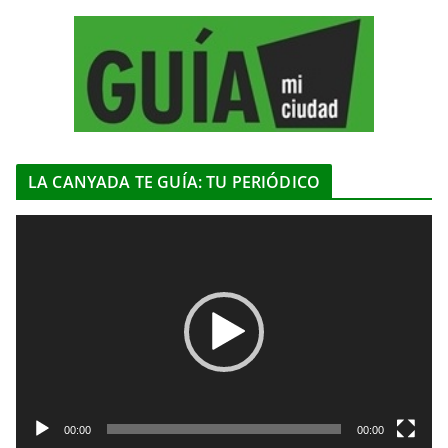
LA CANYADA TE GUÍA: TU PERIÓDICO
R
e
p
r
o
d
u
c
t
00:00
00:00