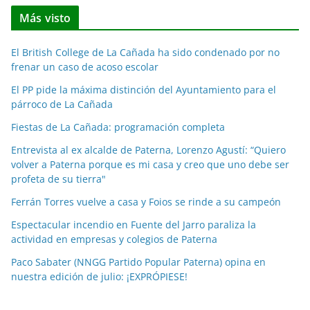
t
Más visto
i
c
El British College de La Cañada ha sido condenado por no
i
frenar un caso de acoso escolar
a
El PP pide la máxima distinción del Ayuntamiento para el
s
párroco de La Cañada
p
o
Fiestas de La Cañada: programación completa
r
Entrevista al ex alcalde de Paterna, Lorenzo Agustí: “Quiero
m
volver a Paterna porque es mi casa y creo que uno debe ser
e
profeta de su tierra"
s
Ferrán Torres vuelve a casa y Foios se rinde a su campeón
e
Espectacular incendio en Fuente del Jarro paraliza la
s
actividad en empresas y colegios de Paterna
Paco Sabater (NNGG Partido Popular Paterna) opina en
nuestra edición de julio: ¡EXPRÓPIESE!