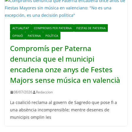
ACTUALITAT
COMPROMIS PER PATERNA
FIESTAS DE PATERNA
OPINIÓ
PATERNA
POLÍTICA
Compromís per Paterna
denuncia que el municipi
encadena onze anys de Festes
Majors sense música en valencià
08/07/2026
Redaccion
La coalició reclama al govern de Sagredo que pose fi a
una absència incomprensible; mentre desenes de
municipis omplin les