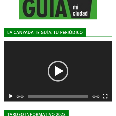
LA CANYADA TE GUÍA: TU PERIÓDICO
R
e
p
r
o
d
u
c
t
00:00
00:00
o
r
TARDEO INFORMATIVO 2023
d