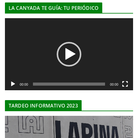
LA CANYADA TE GUÍA: TU PERIÓDICO
R
e
p
r
o
d
u
c
t
00:00
00:00
o
r
TARDEO INFORMATIVO 2023
d
e
R
v
e
í
p
d