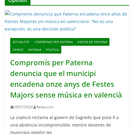
Opinión
ACTUALITAT
COMPROMIS PER PATERNA
FIESTAS DE PATERNA
OPINIÓ
PATERNA
POLÍTICA
Compromís per Paterna
denuncia que el municipi
encadena onze anys de Festes
Majors sense música en valencià
08/07/2026
Redaccion
La coalició reclama al govern de Sagredo que pose fi a
una absència incomprensible; mentre desenes de
municipis omplin les