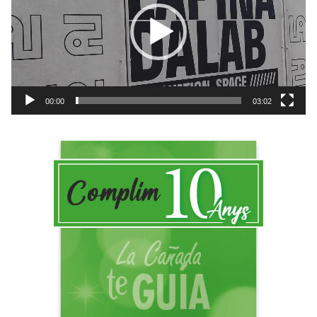
r
e
o
o
d
u
c
t
00:00
03:02
o
r
d
e
v
í
d
e
o