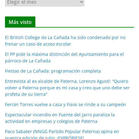
N
o
t
Más visto
i
c
El British College de La Cañada ha sido condenado por no
i
frenar un caso de acoso escolar
a
El PP pide la máxima distinción del Ayuntamiento para el
s
párroco de La Cañada
p
o
Fiestas de La Cañada: programación completa
r
Entrevista al ex alcalde de Paterna, Lorenzo Agustí: “Quiero
m
volver a Paterna porque es mi casa y creo que uno debe ser
e
profeta de su tierra"
s
Ferrán Torres vuelve a casa y Foios se rinde a su campeón
e
Espectacular incendio en Fuente del Jarro paraliza la
s
actividad en empresas y colegios de Paterna
Paco Sabater (NNGG Partido Popular Paterna) opina en
nuestra edición de julio: ¡EXPRÓPIESE!