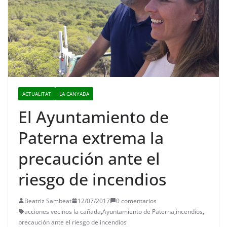
ACTUALITAT
LA CANYADA
El Ayuntamiento de
Paterna extrema la
precaución ante el
riesgo de incendios
Beatriz Sambeat
12/07/2017
0 comentarios
acciones vecinos la cañada
,
Ayuntamiento de Paterna
,
incendios
,
precaución ante el riesgo de incendios