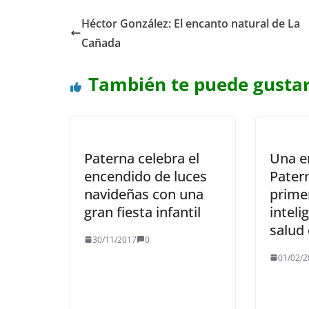
Héctor González: El encanto natural de La
Cañada
También te puede gusta
Paterna celebra el
Una e
encendido de luces
Patern
navideñas con una
prime
gran fiesta infantil
inteli
salud
30/11/2017
0
01/02/2