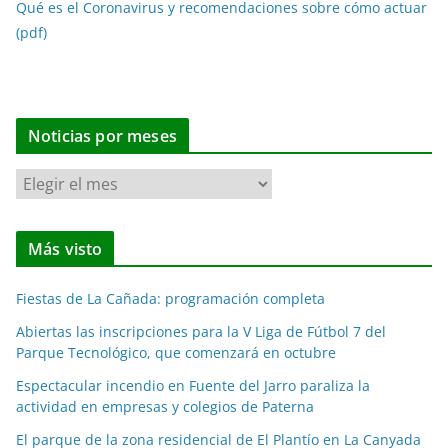
Qué es el Coronavirus y recomendaciones sobre cómo actuar
(pdf)
Noticias por meses
N
o
t
Más visto
i
c
Fiestas de La Cañada: programación completa
i
a
Abiertas las inscripciones para la V Liga de Fútbol 7 del
Parque Tecnológico, que comenzará en octubre
s
p
Espectacular incendio en Fuente del Jarro paraliza la
o
actividad en empresas y colegios de Paterna
r
El parque de la zona residencial de El Plantío en La Canyada