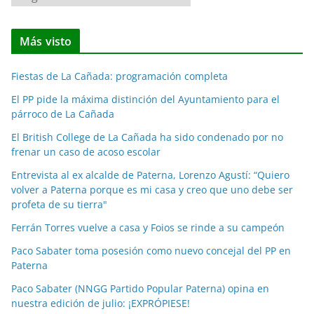
o
t
Más visto
i
c
Fiestas de La Cañada: programación completa
i
a
El PP pide la máxima distinción del Ayuntamiento para el
párroco de La Cañada
s
p
El British College de La Cañada ha sido condenado por no
o
frenar un caso de acoso escolar
r
Entrevista al ex alcalde de Paterna, Lorenzo Agustí: “Quiero
m
volver a Paterna porque es mi casa y creo que uno debe ser
e
profeta de su tierra"
s
Ferrán Torres vuelve a casa y Foios se rinde a su campeón
e
Paco Sabater toma posesión como nuevo concejal del PP en
s
Paterna
Paco Sabater (NNGG Partido Popular Paterna) opina en
nuestra edición de julio: ¡EXPRÓPIESE!