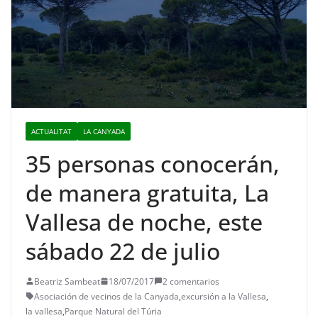
ACTUALITAT
LA CANYADA
35 personas conocerán,
de manera gratuita, La
Vallesa de noche, este
sábado 22 de julio
Beatriz Sambeat
18/07/2017
2 comentarios
Asociación de vecinos de la Canyada
,
excursión a la Vallesa
,
la vallesa
,
Parque Natural del Túria