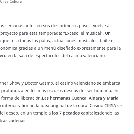
Cirsa
,
Cultura
das semanas antes en sus dos primeros pases, vuelve a
proyecto para esta temporada: “Exceso, el musical”.
Un
o
que toca todos los palos, actuaciones musicales, baile e
stronómica gracias a un menú diseñado expresamente para la
nero
en la sala de espectáculos del casino valenciano.
Dinner Show y Doctor Gasmo, el casino valenciano se embarca
 profundiza en los más oscuros deseos del ser humano, en
 forma de liberación.
Las hermanas Cuenca, Ainara y María
,
interior y firman la idea original de la obra. Casino CIRSA se
del deseo, en un templo a
los 7 pecados capitales
donde las
tras cadenas.