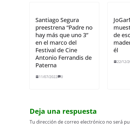
Santiago Segura
JoGar
preestrena “Padre no
muest
hay más que uno 3”
de es
en el marco del
mader
Festival de Cine
él
Antonio Ferrandis de
22/12/2
Paterna
11/07/2022
0
Deja una respuesta
Tu dirección de correo electrónico no será pu