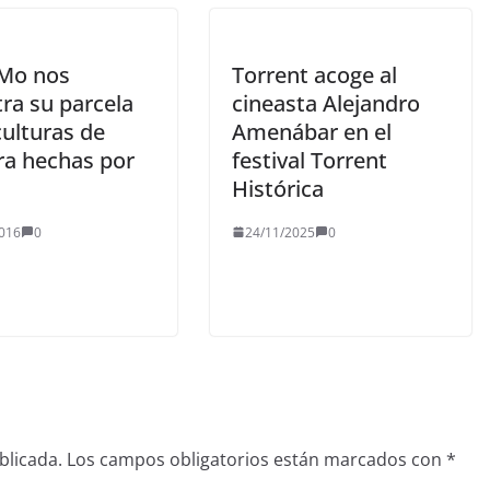
Mo nos
Torrent acoge al
ra su parcela
cineasta Alejandro
culturas de
Amenábar en el
a hechas por
festival Torrent
Histórica
016
0
24/11/2025
0
blicada.
Los campos obligatorios están marcados con
*