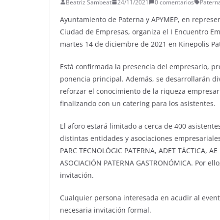
Beatriz Sambeat
24/11/2021
0 comentarios
Patern
Ayuntamiento de Paterna y APYMEP, en represen
Ciudad de Empresas, organiza el I Encuentro Em
martes 14 de diciembre de 2021 en Kinepolis Pat
Está confirmada la presencia del empresario, pr
ponencia principal. Además, se desarrollarán di
reforzar el conocimiento de la riqueza empresar
finalizando con un catering para los asistentes.
El aforo estará limitado a cerca de 400 asisten
distintas entidades y asociaciones empresaria
PARC TECNOLÒGIC PATERNA, ADET TÁCTICA, AE 
ASOCIACIÓN PATERNA GASTRONÓMICA. Por ello, a
invitación.
Cualquier persona interesada en acudir al evento
necesaria invitación formal.