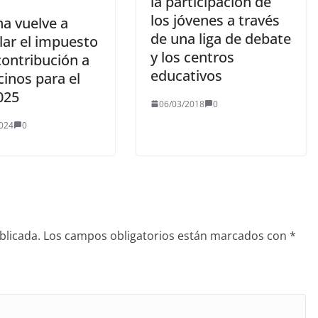
la participación de
los jóvenes a través
na vuelve a
de una liga de debate
lar el impuesto
y los centros
contribución a
educativos
cinos para el
025
06/03/2018
0
024
0
blicada.
Los campos obligatorios están marcados con
*