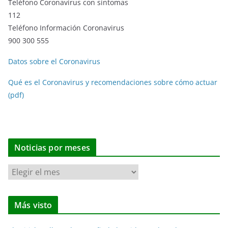
Teléfono Coronavirus con síntomas
112
Teléfono Información Coronavirus
900 300 555
Datos sobre el Coronavirus
Qué es el Coronavirus y recomendaciones sobre cómo actuar
(pdf)
Noticias por meses
N
o
t
Más visto
i
c