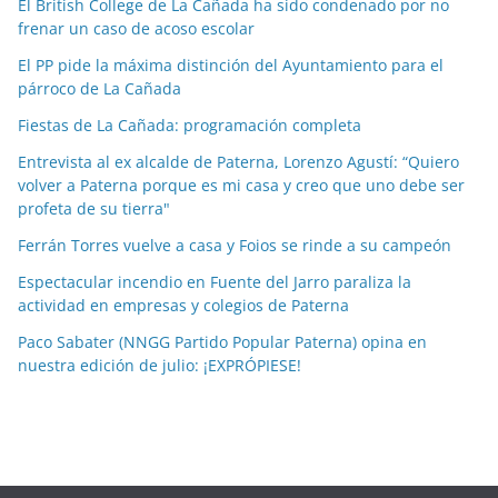
El British College de La Cañada ha sido condenado por no
i
frenar un caso de acoso escolar
a
El PP pide la máxima distinción del Ayuntamiento para el
s
párroco de La Cañada
p
o
Fiestas de La Cañada: programación completa
r
Entrevista al ex alcalde de Paterna, Lorenzo Agustí: “Quiero
m
volver a Paterna porque es mi casa y creo que uno debe ser
e
profeta de su tierra"
s
Ferrán Torres vuelve a casa y Foios se rinde a su campeón
e
Espectacular incendio en Fuente del Jarro paraliza la
s
actividad en empresas y colegios de Paterna
Paco Sabater (NNGG Partido Popular Paterna) opina en
nuestra edición de julio: ¡EXPRÓPIESE!