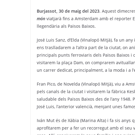
Burjassot, 30 de maig del 2023
. Aquest dimecres
món
viatjarà fins a Amsterdam amb el reporter E
llegendària als Països Baixos.
José Luis Sanz, d’Elda (Vinalopó Mitjà), fa un an
ens traslladarem a l’altra part de la ciutat, on 
principals punts ferroviaris dels Països Baixos i 
visitarem la plaça Dam, on comprarem avituallam
un carrer dedicat, principalment, a la moda i a l’
Fran Pico, de Novelda (Vinalopó Mitjà), viu a Am
pels canals de la ciutat i visitarem la fàbrica Kes
saludable dels Països Baixos des de l’any 1948.
José Luis, l’anterior valencià, menjant unes famo
Iván Mut és de Xàbia (Marina Alta) i fa sis any
aprofitarem per a fer un recorregut amb el seu v