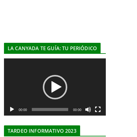
LA CANYADA TE GUÍA: TU PERIÓDICO
R
e
p
r
o
d
u
00:00
00:00
c
t
TARDEO INFORMATIVO 2023
o