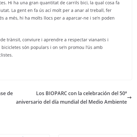
. Hi ha una gran quantitat de carrils bici, la qual cosa fa
utat. La gent en fa ús ací molt per a anar al treball, fer
s a més, hi ha molts llocs per a aparcar-ne i se’n poden
de trànsit, conviure i aprendre a respectar vianants i
 bicicletes són populars i on se’n promou l’ús amb
listes.
ase de
Los BIOPARC con la celebración del 50ª
aniversario del día mundial del Medio Ambiente