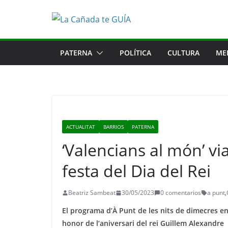
Saltar
al
contenido
PATERNA
POLÍTICA
CULTURA
ME
ACTUALITAT
BARRIOS
PATERNA
‘Valencians al món’ vi
festa del Dia del Rei
Beatriz Sambeat
30/05/2023
0 comentarios
a punt
,
El programa d’À Punt de les nits de dimecres ens
honor de l’aniversari del rei Guillem Alexandre