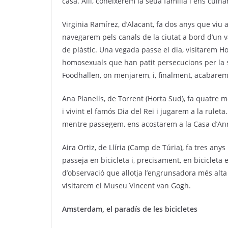
casa. Allí, coneixerem la seua família i ens cuina
Virginia Ramírez, d’Alacant, fa dos anys que viu
navegarem pels canals de la ciutat a bord d’un v
de plàstic. Una vegada passe el dia, visitarem
homosexuals que han patit persecucions per la s
Foodhallen, on menjarem, i, finalment, acabarem
Ana Planells, de Torrent (Horta Sud), fa quatre
i vivint el famós Dia del Rei i jugarem a la rulet
mentre passegem, ens acostarem a la Casa d’An
Aira Ortiz, de Llíria (Camp de Túria), fa tres a
passeja en bicicleta i, precisament, en biciclet
d’observació que allotja l’engrunsadora més alt
visitarem el Museu Vincent van Gogh.
Amsterdam, el paradís de les bicicletes