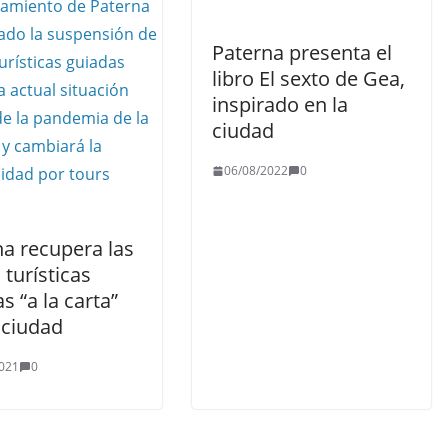
Paterna presenta el
libro El sexto de Gea,
inspirado en la
ciudad
06/08/2022
0
na recupera las
s turísticas
s “a la carta”
 ciudad
021
0