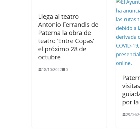
Llega al teatro
Antonio Ferrandis de
Paterna la obra de
teatro ‘Entre Copas’
el próximo 28 de
octubre
18/10/2022
0
Pater
visita
guiada
por la
29/04/2