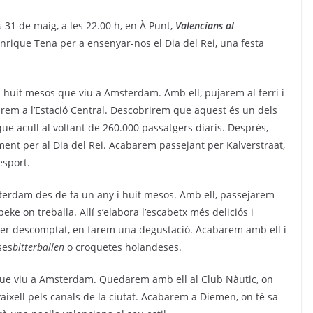
 31 de maig, a les 22.00 h, en À Punt,
Valencians al
nrique Tena per a ensenyar-nos el Dia del Rei, una festa
y i huit mesos que viu a Amsterdam. Amb ell, pujarem al ferri i
anirem a l’Estació Central. Descobrirem que aquest és un dels
que acull al voltant de 260.000 passatgers diaris. Després,
ent per al Dia del Rei. Acabarem passejant per Kalverstraat,
esport.
sterdam des de fa un any i huit mesos. Amb ell, passejarem
beke on treballa. Allí s’elabora l’escabetx més deliciós i
 Per descomptat, en farem una degustació. Acabarem amb ell i
ses
bitterballen
o croquetes holandeses.
s que viu a Amsterdam. Quedarem amb ell al Club Nàutic, on
aixell pels canals de la ciutat. Acabarem a Diemen, on té sa