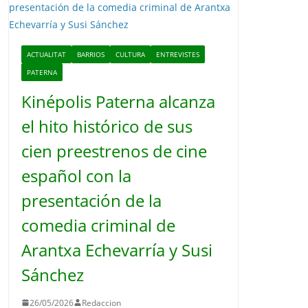
o
ACTUALITAT
BARRIOS
CULTURA
ENTREVISTES
PATERNA
Kinépolis Paterna alcanza
el hito histórico de sus
cien preestrenos de cine
español con la
presentación de la
comedia criminal de
Arantxa Echevarría y Susi
Sánchez
26/05/2026
Redaccion