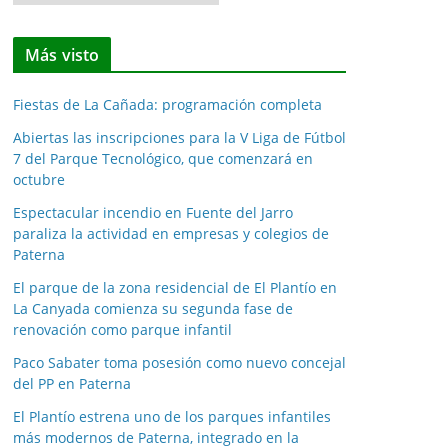
o
t
Más visto
i
c
Fiestas de La Cañada: programación completa
i
a
Abiertas las inscripciones para la V Liga de Fútbol
7 del Parque Tecnológico, que comenzará en
s
octubre
p
o
Espectacular incendio en Fuente del Jarro
paraliza la actividad en empresas y colegios de
r
Paterna
m
e
El parque de la zona residencial de El Plantío en
La Canyada comienza su segunda fase de
s
renovación como parque infantil
e
s
Paco Sabater toma posesión como nuevo concejal
del PP en Paterna
El Plantío estrena uno de los parques infantiles
más modernos de Paterna, integrado en la