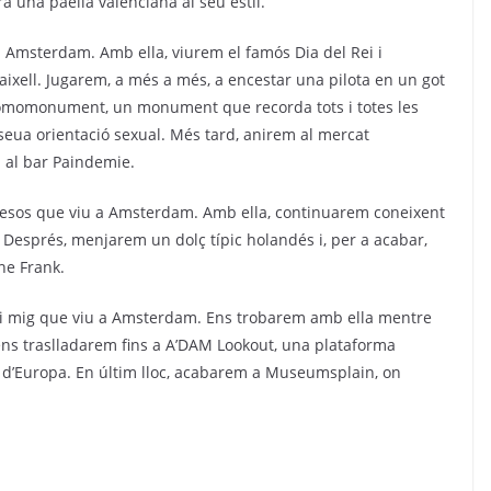
rà una paella valenciana al seu estil.
 a Amsterdam. Amb ella, viurem el famós Dia del Rei i
aixell. Jugarem, a més a més, a encestar una pilota en un got
 Homomonument, un monument que recorda tots i totes les
eua orientació sexual. Més tard, anirem al mercat
 al bar Paindemie.
 mesos que viu a Amsterdam. Amb ella, continuarem coneixent
a. Després, menjarem un dolç típic holandés i, per a acabar,
ne Frank.
nys i mig que viu a Amsterdam. Ens trobarem amb ella mentre
a ens traslladarem fins a A’DAM Lookout, una plataforma
a d’Europa. En últim lloc, acabarem a Museumsplain, on