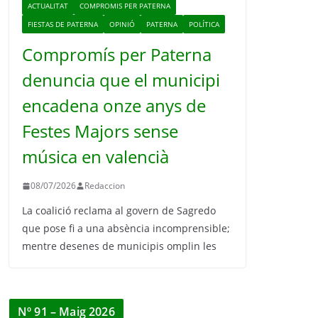
ACTUALITAT
COMPROMIS PER PATERNA
FIESTAS DE PATERNA
OPINIÓ
PATERNA
POLÍTICA
Compromís per Paterna
denuncia que el municipi
encadena onze anys de
Festes Majors sense
música en valencià
08/07/2026
Redaccion
La coalició reclama al govern de Sagredo
que pose fi a una absència incomprensible;
mentre desenes de municipis omplin les
Nº 91 – Maig 2026