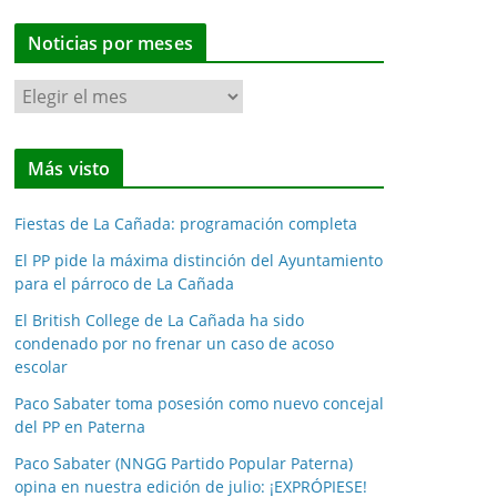
Noticias por meses
N
o
t
Más visto
i
c
Fiestas de La Cañada: programación completa
i
a
El PP pide la máxima distinción del Ayuntamiento
para el párroco de La Cañada
s
p
El British College de La Cañada ha sido
o
condenado por no frenar un caso de acoso
escolar
r
m
Paco Sabater toma posesión como nuevo concejal
e
del PP en Paterna
s
Paco Sabater (NNGG Partido Popular Paterna)
e
opina en nuestra edición de julio: ¡EXPRÓPIESE!