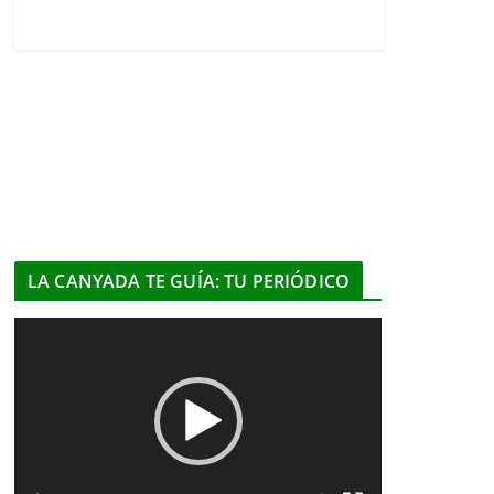
LA CANYADA TE GUÍA: TU PERIÓDICO
R
e
p
r
o
d