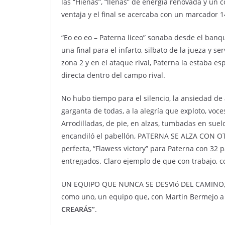
las “Hienas”, “llenas” de energía renovada y un
ventaja y el final se acercaba con un marcador 1
“Eo eo eo – Paterna liceo” sonaba desde el banqu
una final para el infarto, silbato de la jueza y s
zona 2 y en el ataque rival, Paterna la estaba es
directa dentro del campo rival.
No hubo tiempo para el silencio, la ansiedad de a
garganta de todas, a la alegría que exploto, voc
Arrodilladas, de pie, en alzas, tumbadas en suelo
encandiló el pabellón, PATERNA SE ALZA CON 
perfecta, “Flawess victory” para Paterna con 32 p
entregados. Claro ejemplo de que con trabajo, c
UN EQUIPO QUE NUNCA SE DESVIó DEL CAMINO, un
como uno, un equipo que, con Martin Bermejo a 
CREARÁS”
.