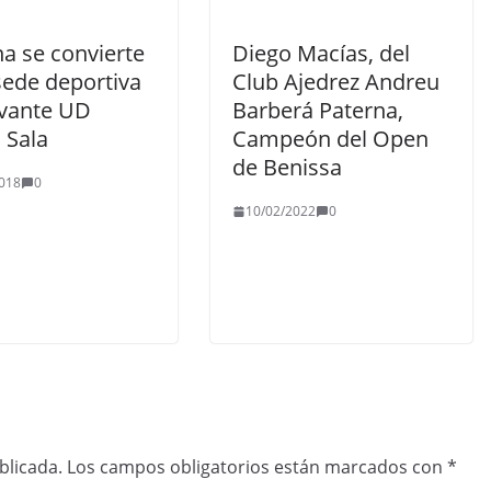
a se convierte
Diego Macías, del
sede deportiva
Club Ajedrez Andreu
evante UD
Barberá Paterna,
 Sala
Campeón del Open
de Benissa
018
0
10/02/2022
0
blicada.
Los campos obligatorios están marcados con
*