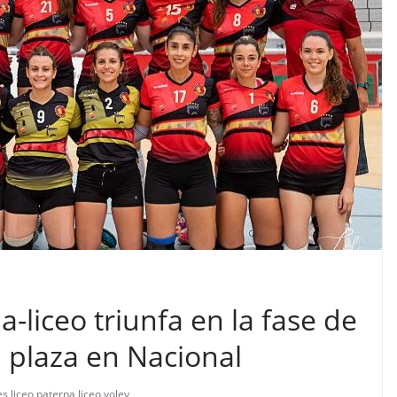
a-liceo triunfa en la fase de
 plaza en Nacional
es
,
liceo
,
paterna liceo
,
voley