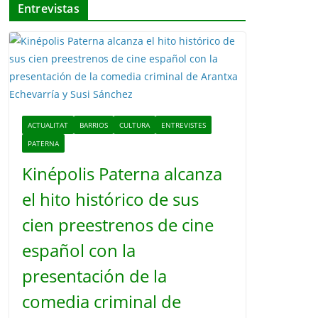
Entrevistas
í
d
e
o
ACTUALITAT
BARRIOS
CULTURA
ENTREVISTES
PATERNA
Kinépolis Paterna alcanza
el hito histórico de sus
cien preestrenos de cine
español con la
presentación de la
comedia criminal de