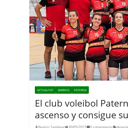
ACTUALITAT
BARRIOS
PATERNA
El club voleibol Patern
ascenso y consigue su
Beatriz Sambeat
30/05/2023
0 comentarios
deport