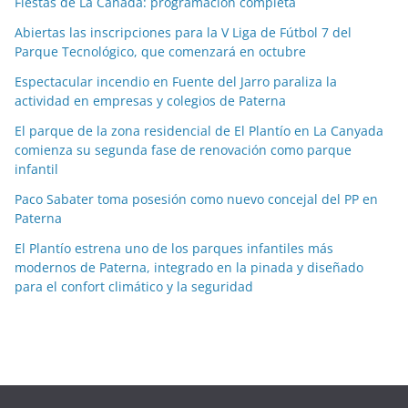
Fiestas de La Cañada: programación completa
i
a
Abiertas las inscripciones para la V Liga de Fútbol 7 del
Parque Tecnológico, que comenzará en octubre
s
p
Espectacular incendio en Fuente del Jarro paraliza la
o
actividad en empresas y colegios de Paterna
r
El parque de la zona residencial de El Plantío en La Canyada
m
comienza su segunda fase de renovación como parque
e
infantil
s
Paco Sabater toma posesión como nuevo concejal del PP en
e
Paterna
s
El Plantío estrena uno de los parques infantiles más
modernos de Paterna, integrado en la pinada y diseñado
para el confort climático y la seguridad