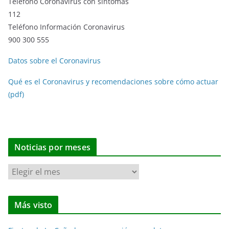
Teléfono Coronavirus con síntomas
112
Teléfono Información Coronavirus
900 300 555
Datos sobre el Coronavirus
Qué es el Coronavirus y recomendaciones sobre cómo actuar
(pdf)
Noticias por meses
N
o
t
Más visto
i
c