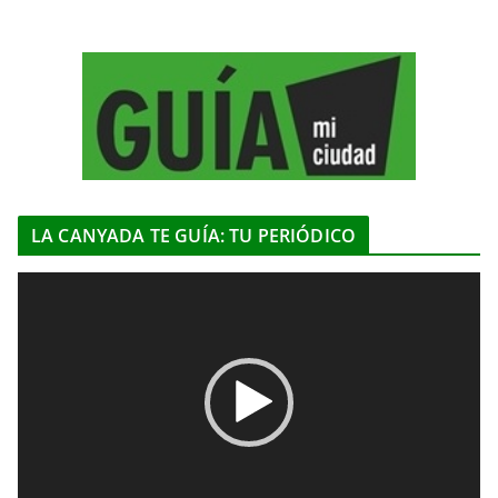
LA CANYADA TE GUÍA: TU PERIÓDICO
R
e
p
r
o
d
u
c