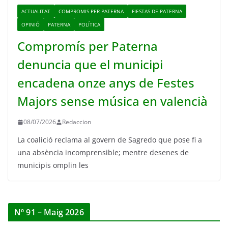
ACTUALITAT
COMPROMIS PER PATERNA
FIESTAS DE PATERNA
OPINIÓ
PATERNA
POLÍTICA
Compromís per Paterna
denuncia que el municipi
encadena onze anys de Festes
Majors sense música en valencià
08/07/2026
Redaccion
La coalició reclama al govern de Sagredo que pose fi a
una absència incomprensible; mentre desenes de
municipis omplin les
Nº 91 – Maig 2026