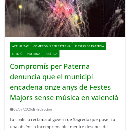
ACTUALITAT
COMPROMIS PER PATERNA
FIESTAS DE PATERNA
OPINIÓ
PATERNA
POLÍTICA
Compromís per Paterna
denuncia que el municipi
encadena onze anys de Festes
Majors sense música en valencià
08/07/2026
Redaccion
La coalició reclama al govern de Sagredo que pose fi a
una absència incomprensible; mentre desenes de