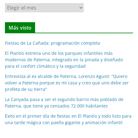
N
o
t
Más visto
i
c
Fiestas de La Cañada: programación completa
i
a
El Plantío estrena uno de los parques infantiles más
modernos de Paterna, integrado en la pinada y diseñado
s
para el confort climático y la seguridad
p
o
Entrevista al ex alcalde de Paterna, Lorenzo Agustí: “Quiero
volver a Paterna porque es mi casa y creo que uno debe ser
r
profeta de su tierra"
m
e
La Canyada pasa a ser el segundo barrio más poblado de
Paterna, que tiene ya censados 72.000 habitantes
s
e
Éxito en el primer día de fiestas en El Plantío y todo listo para
s
una tarde mágica con paella gigante y animación infantil