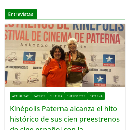
Entrevistas
ACTUALITAT
BARRIOS
CULTURA
ENTREVISTES
PATERNA
Kinépolis Paterna alcanza el hito
histórico de sus cien preestrenos
de cine español con la