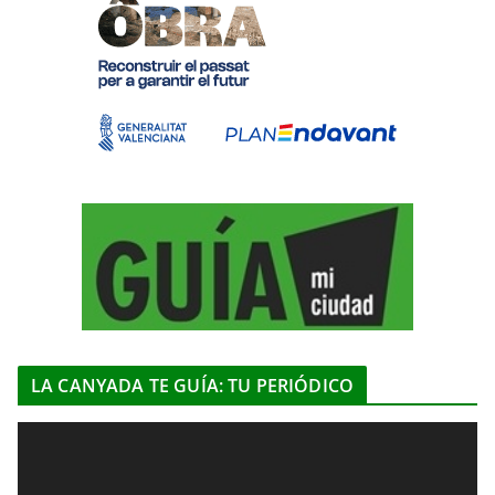
LA CANYADA TE GUÍA: TU PERIÓDICO
R
e
p