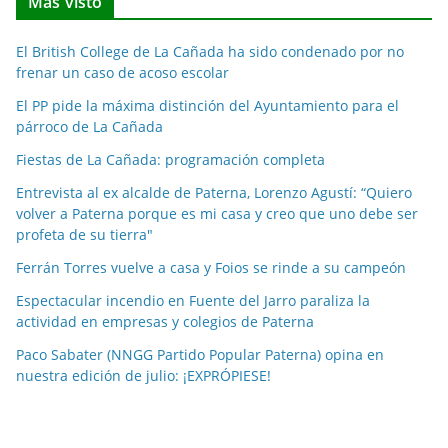
Más visto
i
c
El British College de La Cañada ha sido condenado por no
i
frenar un caso de acoso escolar
a
El PP pide la máxima distinción del Ayuntamiento para el
s
párroco de La Cañada
p
o
Fiestas de La Cañada: programación completa
r
Entrevista al ex alcalde de Paterna, Lorenzo Agustí: “Quiero
m
volver a Paterna porque es mi casa y creo que uno debe ser
e
profeta de su tierra"
s
Ferrán Torres vuelve a casa y Foios se rinde a su campeón
e
Espectacular incendio en Fuente del Jarro paraliza la
s
actividad en empresas y colegios de Paterna
Paco Sabater (NNGG Partido Popular Paterna) opina en
nuestra edición de julio: ¡EXPRÓPIESE!