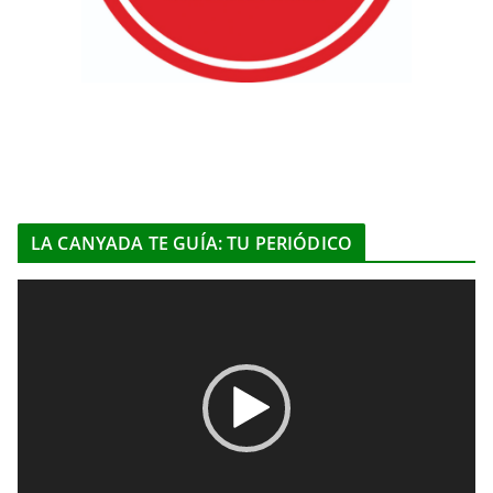
LA CANYADA TE GUÍA: TU PERIÓDICO
R
e
p
r
o
d
u
c