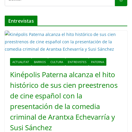
v
í
d
Entrevistas
e
o
ACTUALITAT
BARRIOS
CULTURA
ENTREVISTES
PATERNA
Kinépolis Paterna alcanza el hito
histórico de sus cien preestrenos
de cine español con la
presentación de la comedia
criminal de Arantxa Echevarría y
Susi Sánchez