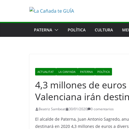
Saltar
al
contenido
PATERNA
POLÍTICA
CULTURA
ME
ACTUALITAT
LA CANYADA
PATERNA
POLÍTICA
4,3 millones de euros 
Valenciana irán desti
Beatriz Sambeat
30/01/2020
0 comentarios
El alcalde de Paterna, Juan Antonio Sagredo, an
destinará en 2020 4,3 millones de euros a divers