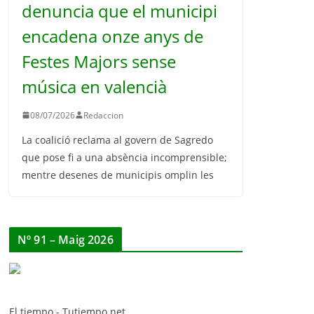
denuncia que el municipi
encadena onze anys de
Festes Majors sense
música en valencià
08/07/2026
Redaccion
La coalició reclama al govern de Sagredo
que pose fi a una absència incomprensible;
mentre desenes de municipis omplin les
Nº 91 – Maig 2026
El tiempo - Tutiempo.net