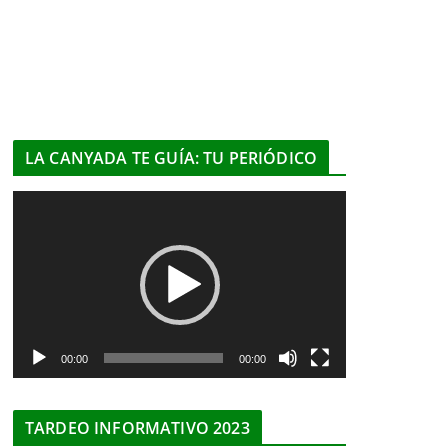
LA CANYADA TE GUÍA: TU PERIÓDICO
R
e
p
r
o
d
u
00:00
00:00
c
t
TARDEO INFORMATIVO 2023
o