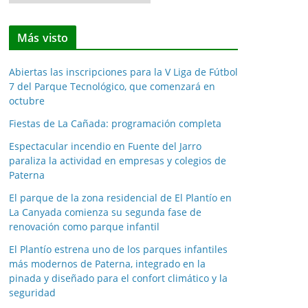
o
t
Más visto
i
c
Abiertas las inscripciones para la V Liga de Fútbol
i
7 del Parque Tecnológico, que comenzará en
a
octubre
s
Fiestas de La Cañada: programación completa
p
o
Espectacular incendio en Fuente del Jarro
paraliza la actividad en empresas y colegios de
r
Paterna
m
e
El parque de la zona residencial de El Plantío en
La Canyada comienza su segunda fase de
s
renovación como parque infantil
e
s
El Plantío estrena uno de los parques infantiles
más modernos de Paterna, integrado en la
pinada y diseñado para el confort climático y la
seguridad