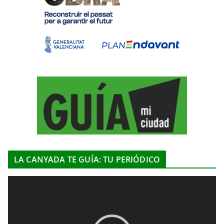
LA CANYADA TE GUÍA: TU PERIÓDICO
R
e
p
r