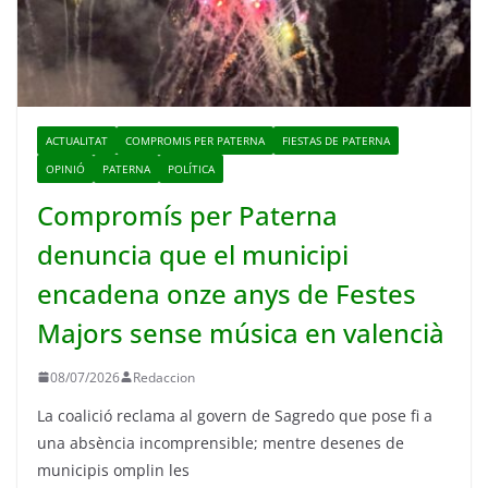
ACTUALITAT
COMPROMIS PER PATERNA
FIESTAS DE PATERNA
OPINIÓ
PATERNA
POLÍTICA
Compromís per Paterna
denuncia que el municipi
encadena onze anys de Festes
Majors sense música en valencià
08/07/2026
Redaccion
La coalició reclama al govern de Sagredo que pose fi a
una absència incomprensible; mentre desenes de
municipis omplin les