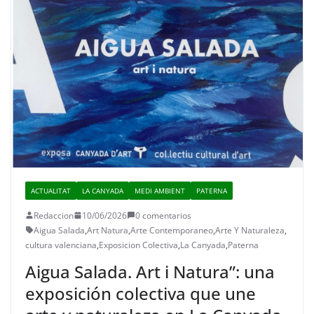
ACTUALITAT
LA CANYADA
MEDI AMBIENT
PATERNA
Redaccion
10/06/2026
0 comentarios
Aigua Salada
,
Art Natura
,
Arte Contemporaneo
,
Arte Y Naturaleza
,
cultura valenciana
,
Exposicion Colectiva
,
La Canyada
,
Paterna
Aigua Salada. Art i Natura”: una
exposición colectiva que une