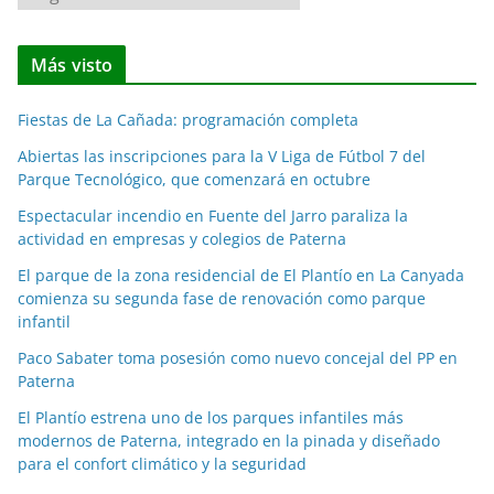
o
t
Más visto
i
c
Fiestas de La Cañada: programación completa
i
a
Abiertas las inscripciones para la V Liga de Fútbol 7 del
Parque Tecnológico, que comenzará en octubre
s
p
Espectacular incendio en Fuente del Jarro paraliza la
o
actividad en empresas y colegios de Paterna
r
El parque de la zona residencial de El Plantío en La Canyada
m
comienza su segunda fase de renovación como parque
e
infantil
s
Paco Sabater toma posesión como nuevo concejal del PP en
e
Paterna
s
El Plantío estrena uno de los parques infantiles más
modernos de Paterna, integrado en la pinada y diseñado
para el confort climático y la seguridad