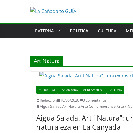
Saltar
al
contenido
PATERNA
POLÍTICA
CULTURA
ME
Art Natura
ACTUALITAT
LA CANYADA
MEDI AMBIENT
PATERNA
Redaccion
10/06/2026
0 comentarios
Aigua Salada
,
Art Natura
,
Arte Contemporaneo
,
Arte Y Na
Aigua Salada. Art i Natura”: u
naturaleza en La Canyada