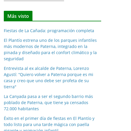
o
t
Más visto
i
c
Fiestas de La Cañada: programación completa
i
a
El Plantío estrena uno de los parques infantiles
más modernos de Paterna, integrado en la
s
pinada y diseñado para el confort climático y la
p
seguridad
o
Entrevista al ex alcalde de Paterna, Lorenzo
r
Agustí: “Quiero volver a Paterna porque es mi
m
casa y creo que uno debe ser profeta de su
e
tierra"
s
La Canyada pasa a ser el segundo barrio más
e
poblado de Paterna, que tiene ya censados
s
72.000 habitantes
Éxito en el primer día de fiestas en El Plantío y
todo listo para una tarde mágica con paella
gigante y animación infantil