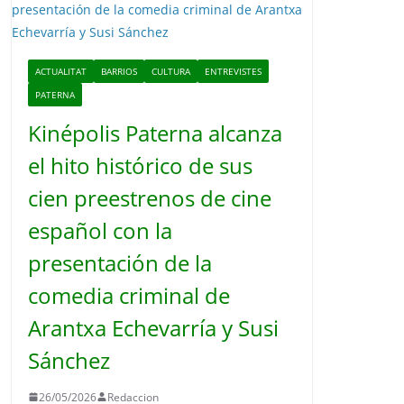
o
ACTUALITAT
BARRIOS
CULTURA
ENTREVISTES
PATERNA
Kinépolis Paterna alcanza
el hito histórico de sus
cien preestrenos de cine
español con la
presentación de la
comedia criminal de
Arantxa Echevarría y Susi
Sánchez
26/05/2026
Redaccion