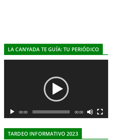
LA CANYADA TE GUÍA: TU PERIÓDICO
R
e
p
r
o
d
u
00:00
00:00
c
t
TARDEO INFORMATIVO 2023
o