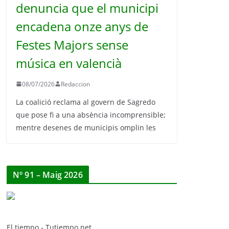
denuncia que el municipi
encadena onze anys de
Festes Majors sense
música en valencià
08/07/2026
Redaccion
La coalició reclama al govern de Sagredo
que pose fi a una absència incomprensible;
mentre desenes de municipis omplin les
Nº 91 – Maig 2026
El tiempo - Tutiempo.net