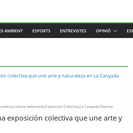
DI AMBIENT
ESPORTS
ENTREVISTES
OPINIÓ
ES
turaleza
,
cultura valenciana
,
Exposicion Colectiva
,
La Canyada
,
Paterna
na exposición colectiva que une arte y