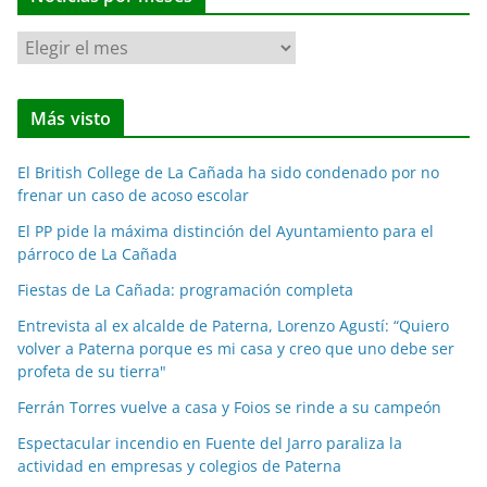
N
o
t
Más visto
i
c
El British College de La Cañada ha sido condenado por no
i
frenar un caso de acoso escolar
a
El PP pide la máxima distinción del Ayuntamiento para el
s
párroco de La Cañada
p
o
Fiestas de La Cañada: programación completa
r
Entrevista al ex alcalde de Paterna, Lorenzo Agustí: “Quiero
m
volver a Paterna porque es mi casa y creo que uno debe ser
e
profeta de su tierra"
s
Ferrán Torres vuelve a casa y Foios se rinde a su campeón
e
Espectacular incendio en Fuente del Jarro paraliza la
s
actividad en empresas y colegios de Paterna