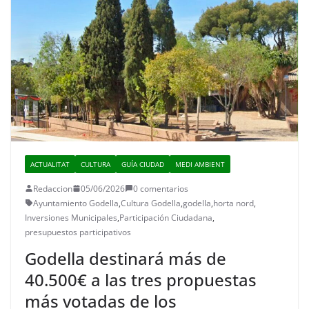
ACTUALITAT
CULTURA
GUÍA CIUDAD
MEDI AMBIENT
Redaccion
05/06/2026
0 comentarios
Ayuntamiento Godella
,
Cultura Godella
,
godella
,
horta nord
,
Inversiones Municipales
,
Participación Ciudadana
,
presupuestos participativos
Godella destinará más de
40.500€ a las tres propuestas
más votadas de los