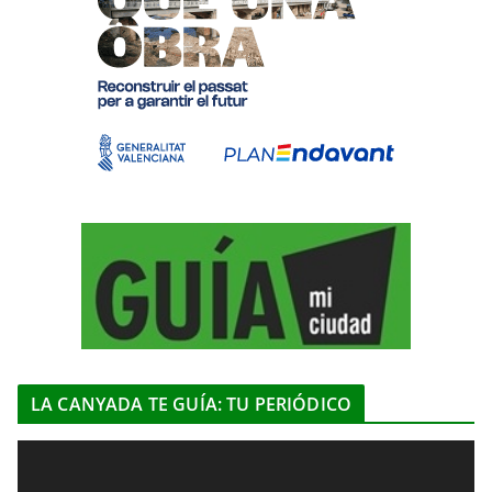
LA CANYADA TE GUÍA: TU PERIÓDICO
R
e