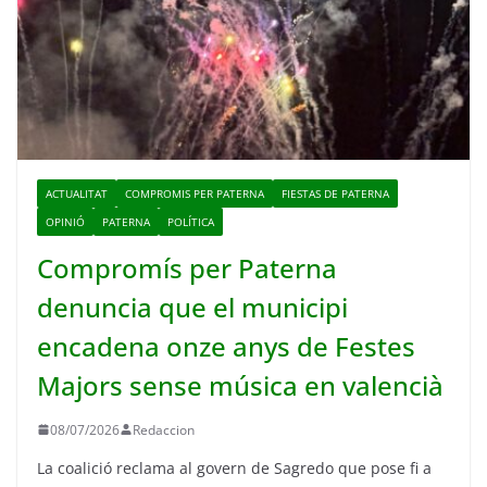
ACTUALITAT
COMPROMIS PER PATERNA
FIESTAS DE PATERNA
OPINIÓ
PATERNA
POLÍTICA
Compromís per Paterna
denuncia que el municipi
encadena onze anys de Festes
Majors sense música en valencià
08/07/2026
Redaccion
La coalició reclama al govern de Sagredo que pose fi a