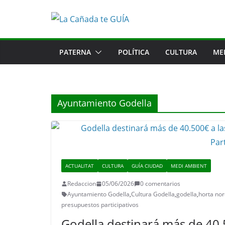
Saltar
al
contenido
PATERNA
POLÍTICA
CULTURA
ME
Ayuntamiento Godella
ACTUALITAT
CULTURA
GUÍA CIUDAD
MEDI AMBIENT
Redaccion
05/06/2026
0 comentarios
Ayuntamiento Godella
,
Cultura Godella
,
godella
,
horta no
presupuestos participativos
Godella destinará más de 40.