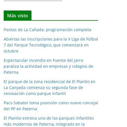
o
t
Más visto
i
c
Fiestas de La Cañada: programación completa
i
a
Abiertas las inscripciones para la V Liga de Fútbol
7 del Parque Tecnológico, que comenzará en
s
octubre
p
o
Espectacular incendio en Fuente del Jarro
paraliza la actividad en empresas y colegios de
r
Paterna
m
e
El parque de la zona residencial de El Plantío en
La Canyada comienza su segunda fase de
s
renovación como parque infantil
e
s
Paco Sabater toma posesión como nuevo concejal
del PP en Paterna
El Plantío estrena uno de los parques infantiles
más modernos de Paterna, integrado en la