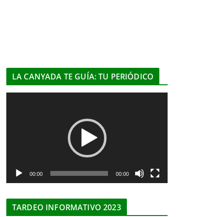
LA CANYADA TE GUÍA: TU PERIÓDICO
R
e
p
r
o
d
u
00:00
00:00
c
t
TARDEO INFORMATIVO 2023
o