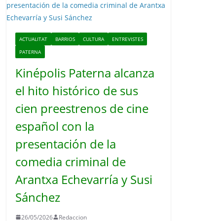
o
ACTUALITAT
BARRIOS
CULTURA
ENTREVISTES
PATERNA
Kinépolis Paterna alcanza
el hito histórico de sus
cien preestrenos de cine
español con la
presentación de la
comedia criminal de
Arantxa Echevarría y Susi
Sánchez
26/05/2026
Redaccion