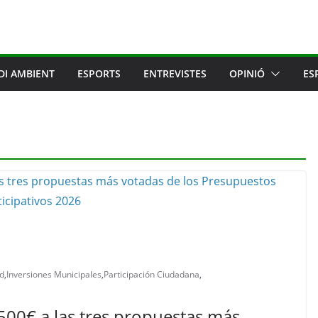
DI AMBIENT
ESPORTS
ENTREVISTES
OPINIÓ
ES
rd
,
Inversiones Municipales
,
Participación Ciudadana
,
500€ a las tres propuestas más