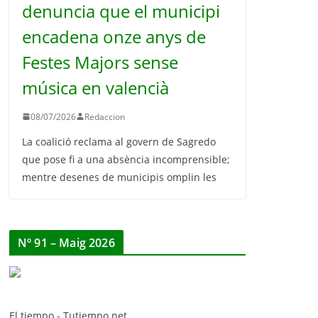
denuncia que el municipi
encadena onze anys de
Festes Majors sense
música en valencià
08/07/2026
Redaccion
La coalició reclama al govern de Sagredo
que pose fi a una absència incomprensible;
mentre desenes de municipis omplin les
Nº 91 – Maig 2026
El tiempo - Tutiempo.net