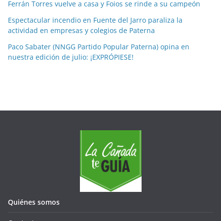
Ferrán Torres vuelve a casa y Foios se rinde a su campeón
e
Espectacular incendio en Fuente del Jarro paraliza la
s
actividad en empresas y colegios de Paterna
Paco Sabater (NNGG Partido Popular Paterna) opina en
nuestra edición de julio: ¡EXPRÓPIESE!
Quiénes somos