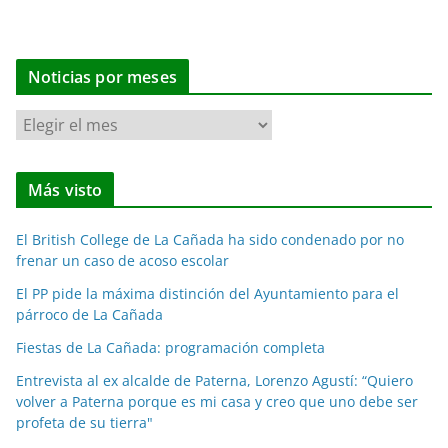
Noticias por meses
N
o
t
Más visto
i
c
El British College de La Cañada ha sido condenado por no
i
frenar un caso de acoso escolar
a
El PP pide la máxima distinción del Ayuntamiento para el
s
párroco de La Cañada
p
o
Fiestas de La Cañada: programación completa
r
Entrevista al ex alcalde de Paterna, Lorenzo Agustí: “Quiero
m
volver a Paterna porque es mi casa y creo que uno debe ser
e
profeta de su tierra"
s