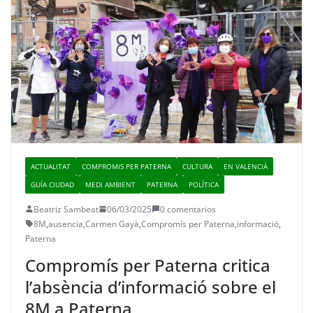
ACTUALITAT
COMPROMIS PER PATERNA
CULTURA
EN VALENCIÀ
GUÍA CIUDAD
MEDI AMBIENT
PATERNA
POLÍTICA
Beatriz Sambeat
06/03/2025
0 comentarios
8M
,
ausencia
,
Carmen Gayà
,
Compromís per Paterna
,
informació
,
Paterna
Compromís per Paterna critica
l’absència d’informació sobre el
8M a Paterna