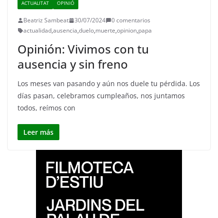
ACTUALITAT
OPINIÓ
Beatriz Sambeat
30/07/2024
0 comentarios
actualidad
,
ausencia
,
duelo
,
muerte
,
opinion
,
papa
Opinión: Vivimos con tu
ausencia y sin freno
Los meses van pasando y aún nos duele tu pérdida. Los
días pasan, celebramos cumpleaños, nos juntamos
todos, reímos con
Leer más