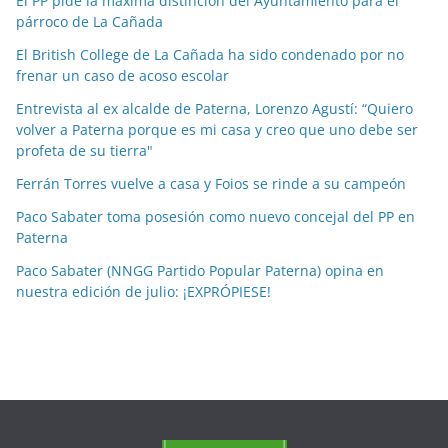
El PP pide la máxima distinción del Ayuntamiento para el
párroco de La Cañada
s
p
El British College de La Cañada ha sido condenado por no
o
frenar un caso de acoso escolar
r
Entrevista al ex alcalde de Paterna, Lorenzo Agustí: “Quiero
m
volver a Paterna porque es mi casa y creo que uno debe ser
e
profeta de su tierra"
s
Ferrán Torres vuelve a casa y Foios se rinde a su campeón
e
Paco Sabater toma posesión como nuevo concejal del PP en
s
Paterna
Paco Sabater (NNGG Partido Popular Paterna) opina en
nuestra edición de julio: ¡EXPRÓPIESE!