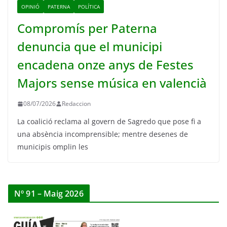
OPINIÓ
PATERNA
POLÍTICA
Compromís per Paterna
denuncia que el municipi
encadena onze anys de Festes
Majors sense música en valencià
08/07/2026
Redaccion
La coalició reclama al govern de Sagredo que pose fi a
una absència incomprensible; mentre desenes de
municipis omplin les
Nº 91 – Maig 2026