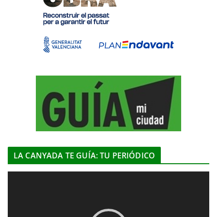
LA CANYADA TE GUÍA: TU PERIÓDICO
R
e
p
r