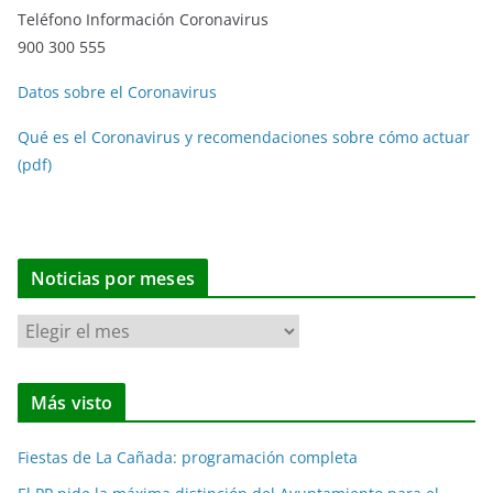
Teléfono Información Coronavirus
900 300 555
Datos sobre el Coronavirus
Qué es el Coronavirus y recomendaciones sobre cómo actuar
(pdf)
Noticias por meses
N
o
t
Más visto
i
c
Fiestas de La Cañada: programación completa
i
a