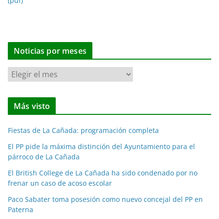
(pdf)
Noticias por meses
N
o
t
Más visto
i
c
Fiestas de La Cañada: programación completa
i
a
El PP pide la máxima distinción del Ayuntamiento para el
párroco de La Cañada
s
p
El British College de La Cañada ha sido condenado por no
o
frenar un caso de acoso escolar
r
Paco Sabater toma posesión como nuevo concejal del PP en
m
Paterna