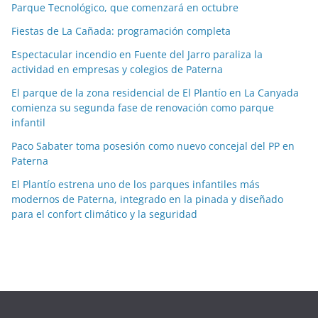
Parque Tecnológico, que comenzará en octubre
a
Fiestas de La Cañada: programación completa
s
p
Espectacular incendio en Fuente del Jarro paraliza la
o
actividad en empresas y colegios de Paterna
r
El parque de la zona residencial de El Plantío en La Canyada
m
comienza su segunda fase de renovación como parque
e
infantil
s
Paco Sabater toma posesión como nuevo concejal del PP en
e
Paterna
s
El Plantío estrena uno de los parques infantiles más
modernos de Paterna, integrado en la pinada y diseñado
para el confort climático y la seguridad