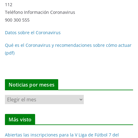
112
Teléfono Información Coronavirus
900 300 555
Datos sobre el Coronavirus
Qué es el Coronavirus y recomendaciones sobre cómo actuar
(pdf)
Noticias por meses
N
o
t
Más visto
i
c
Abiertas las inscripciones para la V Liga de Fútbol 7 del
i