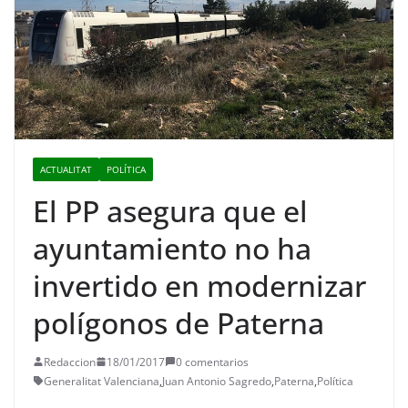
ACTUALITAT
POLÍTICA
El PP asegura que el
ayuntamiento no ha
invertido en modernizar
polígonos de Paterna
Redaccion
18/01/2017
0 comentarios
Generalitat Valenciana
,
Juan Antonio Sagredo
,
Paterna
,
Política