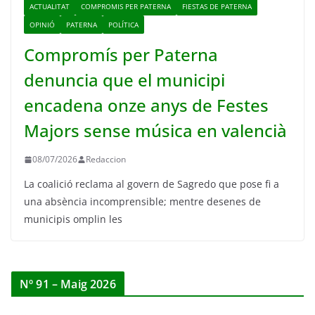
ACTUALITAT
COMPROMIS PER PATERNA
FIESTAS DE PATERNA
OPINIÓ
PATERNA
POLÍTICA
Compromís per Paterna
denuncia que el municipi
encadena onze anys de Festes
Majors sense música en valencià
08/07/2026
Redaccion
La coalició reclama al govern de Sagredo que pose fi a
una absència incomprensible; mentre desenes de
municipis omplin les
Nº 91 – Maig 2026