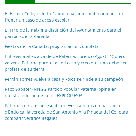
i
c
El British College de La Cañada ha sido condenado por no
i
frenar un caso de acoso escolar
a
El PP pide la máxima distinción del Ayuntamiento para el
s
párroco de La Cañada
p
o
Fiestas de La Cañada: programación completa
r
Entrevista al ex alcalde de Paterna, Lorenzo Agustí: “Quiero
m
volver a Paterna porque es mi casa y creo que uno debe ser
e
profeta de su tierra"
s
Ferrán Torres vuelve a casa y Foios se rinde a su campeón
e
Paco Sabater (NNGG Partido Popular Paterna) opina en
s
nuestra edición de julio: ¡EXPRÓPIESE!
Paterna cierra el acceso de nuevos caminos en barranco
d’Endolça, la vereda de San Antonio y la Pinaeta del Cel para
combatir vertidos ilegales