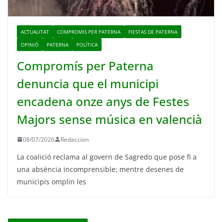
ACTUALITAT
COMPROMIS PER PATERNA
FIESTAS DE PATERNA
OPINIÓ
PATERNA
POLÍTICA
Compromís per Paterna
denuncia que el municipi
encadena onze anys de Festes
Majors sense música en valencià
08/07/2026
Redaccion
La coalició reclama al govern de Sagredo que pose fi a
una absència incomprensible; mentre desenes de
municipis omplin les