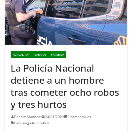
ACTUALITAT
BARRIOS
PATERNA
La Policía Nacional
detiene a un hombre
tras cometer ocho robos
y tres hurtos
Beatriz Sambeat
24/01/2022
0 comentarios
Paterna
,
policia
,
robos