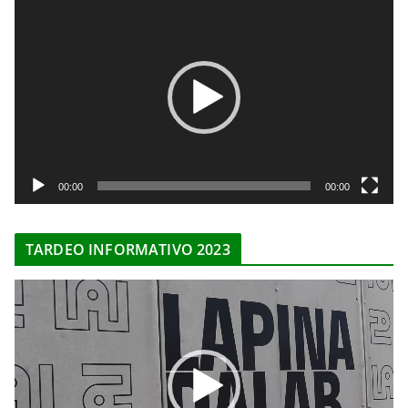
R
e
p
r
o
d
u
c
t
00:00
00:00
o
r
TARDEO INFORMATIVO 2023
d
e
R
v
e
í
p
d
r
e
o
o
d