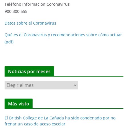
Teléfono Información Coronavirus
900 300 555
Datos sobre el Coronavirus
Qué es el Coronavirus y recomendaciones sobre cómo actuar
(pdf)
Noticias por meses
N
o
t
Más visto
i
c
El British College de La Cañada ha sido condenado por no
i
frenar un caso de acoso escolar
a