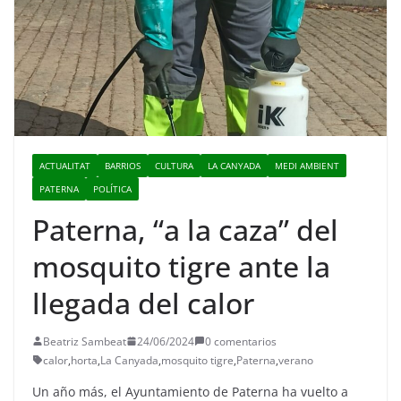
ACTUALITAT
BARRIOS
CULTURA
LA CANYADA
MEDI AMBIENT
PATERNA
POLÍTICA
Paterna, “a la caza” del
mosquito tigre ante la
llegada del calor
Beatriz Sambeat
24/06/2024
0 comentarios
calor
,
horta
,
La Canyada
,
mosquito tigre
,
Paterna
,
verano
Un año más, el Ayuntamiento de Paterna ha vuelto a