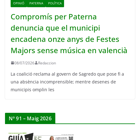
OPINIÓ
PATERNA
POLÍTICA
Compromís per Paterna
denuncia que el municipi
encadena onze anys de Festes
Majors sense música en valencià
08/07/2026
Redaccion
La coalició reclama al govern de Sagredo que pose fi a
una absència incomprensible; mentre desenes de
municipis omplin les
Nº 91 – Maig 2026