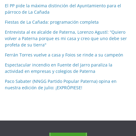
El PP pide la máxima distinción del Ayuntamiento para el
s
párroco de La Cañada
p
o
Fiestas de La Cañada: programación completa
r
Entrevista al ex alcalde de Paterna, Lorenzo Agustí: “Quiero
m
volver a Paterna porque es mi casa y creo que uno debe ser
e
profeta de su tierra"
s
Ferrán Torres vuelve a casa y Foios se rinde a su campeón
e
Espectacular incendio en Fuente del Jarro paraliza la
s
actividad en empresas y colegios de Paterna
Paco Sabater (NNGG Partido Popular Paterna) opina en
nuestra edición de julio: ¡EXPRÓPIESE!