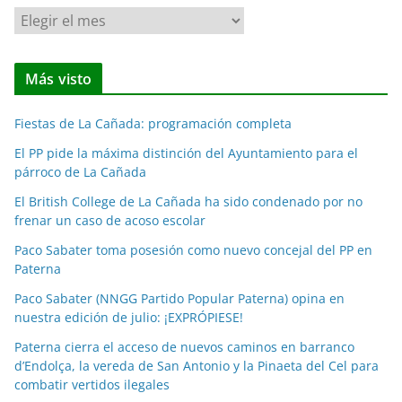
N
o
t
Más visto
i
c
Fiestas de La Cañada: programación completa
i
a
El PP pide la máxima distinción del Ayuntamiento para el
párroco de La Cañada
s
p
El British College de La Cañada ha sido condenado por no
o
frenar un caso de acoso escolar
r
Paco Sabater toma posesión como nuevo concejal del PP en
m
Paterna
e
Paco Sabater (NNGG Partido Popular Paterna) opina en
s
nuestra edición de julio: ¡EXPRÓPIESE!
e
Paterna cierra el acceso de nuevos caminos en barranco
s
d’Endolça, la vereda de San Antonio y la Pinaeta del Cel para
combatir vertidos ilegales