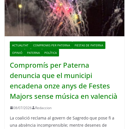
ACTUALITAT
COMPROMIS PER PATERNA
FIESTAS DE PATERNA
OPINIÓ
PATERNA
POLÍTICA
Compromís per Paterna
denuncia que el municipi
encadena onze anys de Festes
Majors sense música en valencià
08/07/2026
Redaccion
La coalició reclama al govern de Sagredo que pose fi a
una absència incomprensible; mentre desenes de