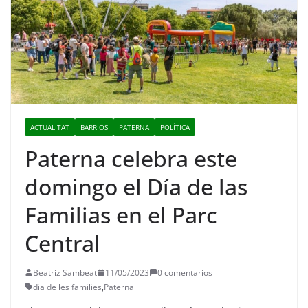
ACTUALITAT
BARRIOS
PATERNA
POLÍTICA
Paterna celebra este
domingo el Día de las
Familias en el Parc
Central
Beatriz Sambeat
11/05/2023
0 comentarios
dia de les families
,
Paterna