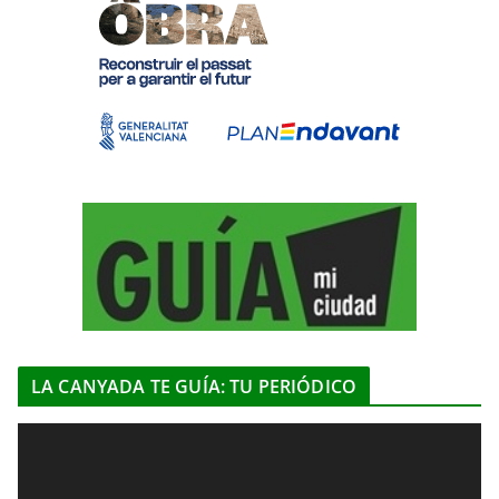
LA CANYADA TE GUÍA: TU PERIÓDICO
R
e
p