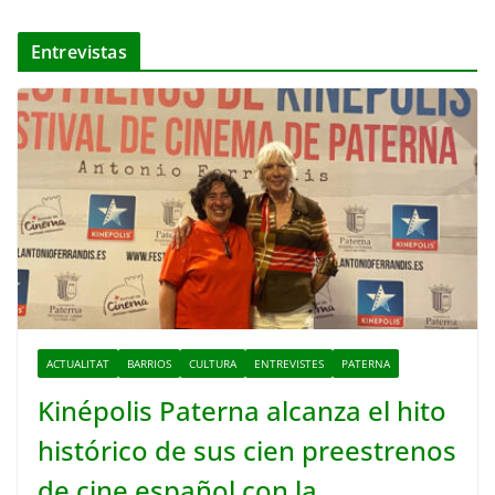
Entrevistas
ACTUALITAT
BARRIOS
CULTURA
ENTREVISTES
PATERNA
Kinépolis Paterna alcanza el hito
histórico de sus cien preestrenos
de cine español con la