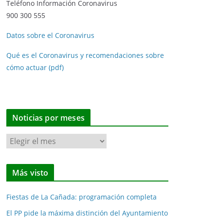
Teléfono Información Coronavirus
900 300 555
Datos sobre el Coronavirus
Qué es el Coronavirus y recomendaciones sobre
cómo actuar (pdf)
Noticias por meses
N
o
t
Más visto
i
c
Fiestas de La Cañada: programación completa
i
a
El PP pide la máxima distinción del Ayuntamiento