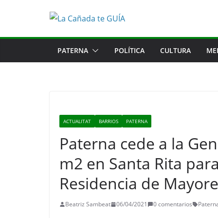
Saltar
al
contenido
PATERNA
POLÍTICA
CULTURA
ME
ACTUALITAT
BARRIOS
PATERNA
Paterna cede a la Gene
m2 en Santa Rita para
Residencia de Mayore
Beatriz Sambeat
06/04/2021
0 comentarios
Patern