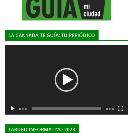
LA CANYADA TE GUÍA: TU PERIÓDICO
R
e
p
r
o
d
u
c
t
00:00
00:00
o
r
TARDEO INFORMATIVO 2023
d