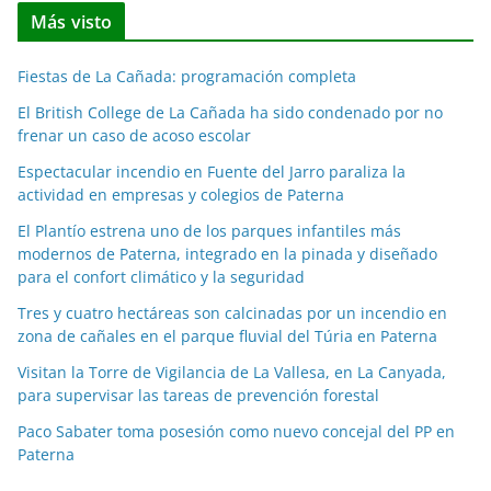
t
Más visto
i
c
Fiestas de La Cañada: programación completa
i
a
El British College de La Cañada ha sido condenado por no
frenar un caso de acoso escolar
s
p
Espectacular incendio en Fuente del Jarro paraliza la
o
actividad en empresas y colegios de Paterna
r
El Plantío estrena uno de los parques infantiles más
m
modernos de Paterna, integrado en la pinada y diseñado
e
para el confort climático y la seguridad
s
Tres y cuatro hectáreas son calcinadas por un incendio en
e
zona de cañales en el parque fluvial del Túria en Paterna
s
Visitan la Torre de Vigilancia de La Vallesa, en La Canyada,
para supervisar las tareas de prevención forestal
Paco Sabater toma posesión como nuevo concejal del PP en
Paterna