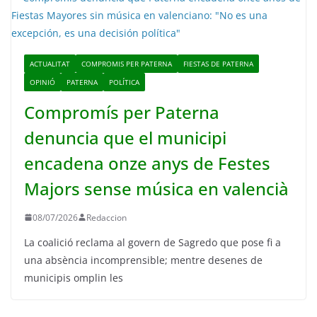
ACTUALITAT
COMPROMIS PER PATERNA
FIESTAS DE PATERNA
OPINIÓ
PATERNA
POLÍTICA
Compromís per Paterna
denuncia que el municipi
encadena onze anys de Festes
Majors sense música en valencià
08/07/2026
Redaccion
La coalició reclama al govern de Sagredo que pose fi a
una absència incomprensible; mentre desenes de
municipis omplin les