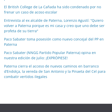
p
El British College de La Cañada ha sido condenado por no
o
frenar un caso de acoso escolar
r
Entrevista al ex alcalde de Paterna, Lorenzo Agustí: “Quiero
m
volver a Paterna porque es mi casa y creo que uno debe ser
e
profeta de su tierra"
s
Paco Sabater toma posesión como nuevo concejal del PP en
e
Paterna
s
Paco Sabater (NNGG Partido Popular Paterna) opina en
nuestra edición de julio: ¡EXPRÓPIESE!
Paterna cierra el acceso de nuevos caminos en barranco
d’Endolça, la vereda de San Antonio y la Pinaeta del Cel para
combatir vertidos ilegales