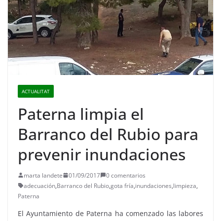
ACTUALITAT
Paterna limpia el
Barranco del Rubio para
prevenir inundaciones
marta landete
01/09/2017
0 comentarios
adecuación
,
Barranco del Rubio
,
gota fría
,
inundaciones
,
limpieza
,
Paterna
El Ayuntamiento de Paterna ha comenzado las labores