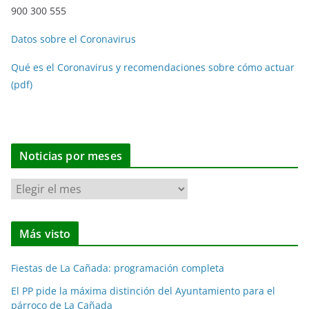
900 300 555
Datos sobre el Coronavirus
Qué es el Coronavirus y recomendaciones sobre cómo actuar
(pdf)
Noticias por meses
N
o
t
Más visto
i
c
Fiestas de La Cañada: programación completa
i
a
El PP pide la máxima distinción del Ayuntamiento para el
párroco de La Cañada
s