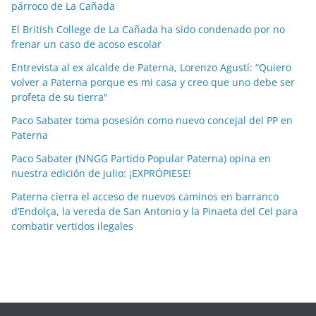
párroco de La Cañada
s
p
El British College de La Cañada ha sido condenado por no
o
frenar un caso de acoso escolar
r
Entrevista al ex alcalde de Paterna, Lorenzo Agustí: “Quiero
m
volver a Paterna porque es mi casa y creo que uno debe ser
e
profeta de su tierra"
s
Paco Sabater toma posesión como nuevo concejal del PP en
e
Paterna
s
Paco Sabater (NNGG Partido Popular Paterna) opina en
nuestra edición de julio: ¡EXPRÓPIESE!
Paterna cierra el acceso de nuevos caminos en barranco
d’Endolça, la vereda de San Antonio y la Pinaeta del Cel para
combatir vertidos ilegales