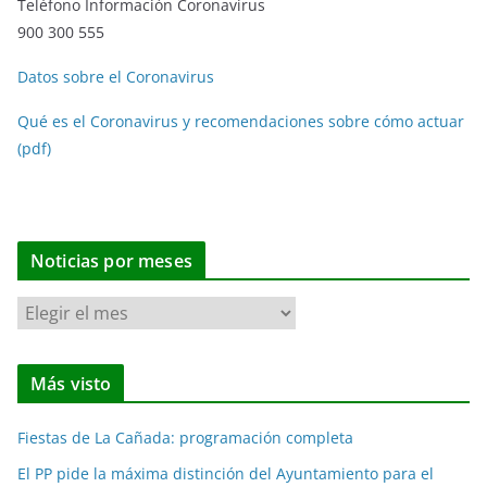
Teléfono Información Coronavirus
900 300 555
Datos sobre el Coronavirus
Qué es el Coronavirus y recomendaciones sobre cómo actuar
(pdf)
Noticias por meses
N
o
t
Más visto
i
c
Fiestas de La Cañada: programación completa
i
a
El PP pide la máxima distinción del Ayuntamiento para el