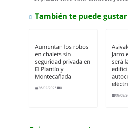
También te puede gustar
Aumentan los robos
Asival
en chalets sin
Jarro 
seguridad privada en
será l
El Plantío y
edific
Montecañada
auto
eléctr
26/02/2025
0
08/08/2