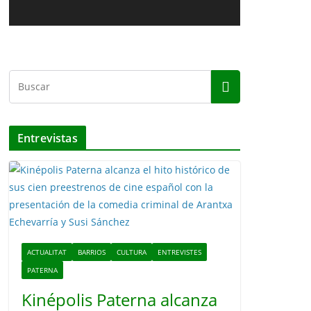
u
o
c
t
o
r
d
e
v
Entrevistas
í
d
e
o
ACTUALITAT
BARRIOS
CULTURA
ENTREVISTES
PATERNA
Kinépolis Paterna alcanza