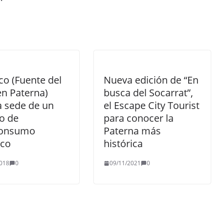
co (Fuente del
Nueva edición de “En
en Paterna)
busca del Socarrat”,
a sede de un
el Escape City Tourist
io de
para conocer la
consumo
Paterna más
ico
histórica
018
0
09/11/2021
0