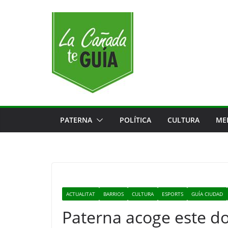
Saltar
al
contenido
PATERNA
POLÍTICA
CULTURA
ME
ACTUALITAT
BARRIOS
CULTURA
ESPORTS
GUÍA CIUDAD
Paterna acoge este d