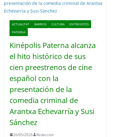
o
ACTUALITAT
BARRIOS
CULTURA
ENTREVISTES
PATERNA
Kinépolis Paterna alcanza
el hito histórico de sus
cien preestrenos de cine
español con la
presentación de la
comedia criminal de
Arantxa Echevarría y Susi
Sánchez
26/05/2026
Redaccion