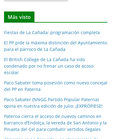
o
t
Más visto
i
c
Fiestas de La Cañada: programación completa
i
a
El PP pide la máxima distinción del Ayuntamiento
para el párroco de La Cañada
s
p
El British College de La Cañada ha sido
o
condenado por no frenar un caso de acoso
escolar
r
m
Paco Sabater toma posesión como nuevo concejal
e
del PP en Paterna
s
Paco Sabater (NNGG Partido Popular Paterna)
e
opina en nuestra edición de julio: ¡EXPRÓPIESE!
s
Paterna cierra el acceso de nuevos caminos en
barranco d’Endolça, la vereda de San Antonio y la
Pinaeta del Cel para combatir vertidos ilegales