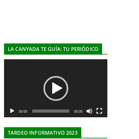
LA CANYADA TE GUÍA: TU PERIÓDICO
R
e
p
r
o
d
u
00:00
00:00
c
t
TARDEO INFORMATIVO 2023
o