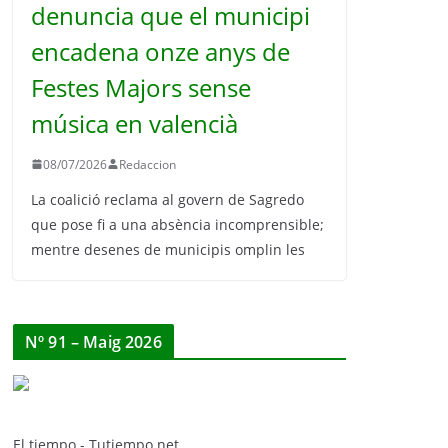
denuncia que el municipi
encadena onze anys de
Festes Majors sense
música en valencià
08/07/2026
Redaccion
La coalició reclama al govern de Sagredo
que pose fi a una absència incomprensible;
mentre desenes de municipis omplin les
Nº 91 – Maig 2026
El tiempo - Tutiempo.net