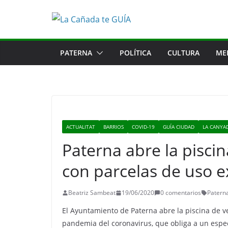
Saltar
al
contenido
PATERNA
POLÍTICA
CULTURA
ME
ACTUALITAT
BARRIOS
COVID-19
GUÍA CIUDAD
LA CANYA
Paterna abre la pisci
con parcelas de uso ex
Beatriz Sambeat
19/06/2020
0 comentarios
Patern
El Ayuntamiento de Paterna abre la piscina de v
pandemia del coronavirus, que obliga a un espec