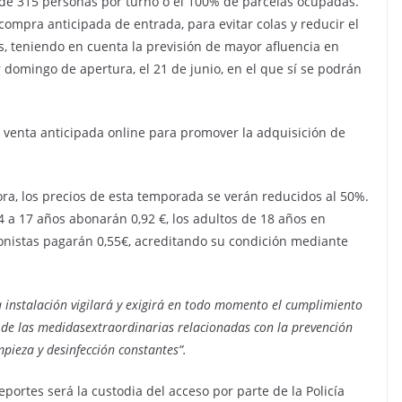
 de 315 personas por turno o el 100% de parcelas ocupadas.
 compra anticipada de entrada, para evitar colas y reducir el
s, teniendo en cuenta la previsión de mayor afluencia en
 domingo de apertura, el 21 de junio, en el que sí se podrán
 venta anticipada online para promover la adquisición de
ra, los precios de esta temporada se verán reducidos al 50%.
 4 a 17 años abonarán 0,92 €, los adultos de 18 años en
ionistas pagarán 0,55€, acreditando su condición mediante
a instalación vigilará y exigirá en todo momento el cumplimiento
 de las medidasextraordinarias relacionadas con la prevención
mpieza y desinfección constantes”.
ortes será la custodia del acceso por parte de la Policía