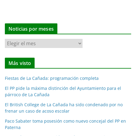
Noticias por meses
N
o
t
Más visto
i
c
Fiestas de La Cañada: programación completa
i
a
El PP pide la máxima distinción del Ayuntamiento para el
párroco de La Cañada
s
p
El British College de La Cañada ha sido condenado por no
o
frenar un caso de acoso escolar
r
Paco Sabater toma posesión como nuevo concejal del PP en
m
Paterna
e