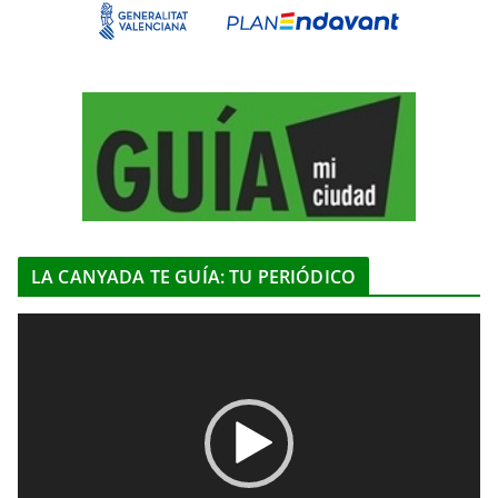
LA CANYADA TE GUÍA: TU PERIÓDICO
R
e
p
r
o
d
u