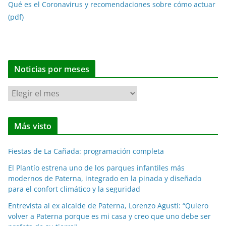
Qué es el Coronavirus y recomendaciones sobre cómo actuar
(pdf)
Noticias por meses
N
o
t
Más visto
i
c
Fiestas de La Cañada: programación completa
i
a
El Plantío estrena uno de los parques infantiles más
modernos de Paterna, integrado en la pinada y diseñado
s
para el confort climático y la seguridad
p
o
Entrevista al ex alcalde de Paterna, Lorenzo Agustí: “Quiero
volver a Paterna porque es mi casa y creo que uno debe ser
r