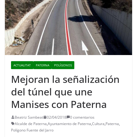
ACTUALITAT
PATERNA
POLÍGONOS
Mejoran la señalización
del túnel que une
Manises con Paterna
Beatriz Sambeat
02/04/2018
0 comentarios
Alcalde de Paterna
,
Ayuntamiento de Paterna
,
Cultura
,
Paterna
,
Polígono Fuente del Jarro