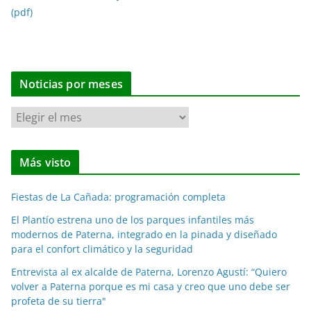
(pdf)
Noticias por meses
N
o
t
Más visto
i
c
Fiestas de La Cañada: programación completa
i
a
El Plantío estrena uno de los parques infantiles más
modernos de Paterna, integrado en la pinada y diseñado
s
para el confort climático y la seguridad
p
o
Entrevista al ex alcalde de Paterna, Lorenzo Agustí: “Quiero
volver a Paterna porque es mi casa y creo que uno debe ser
r
profeta de su tierra"
m