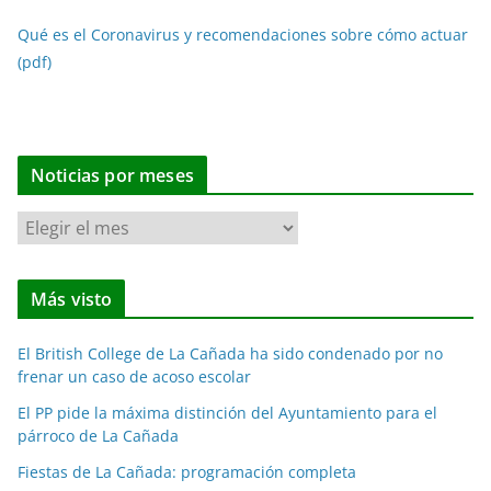
Qué es el Coronavirus y recomendaciones sobre cómo actuar
(pdf)
Noticias por meses
N
o
t
Más visto
i
c
El British College de La Cañada ha sido condenado por no
i
frenar un caso de acoso escolar
a
El PP pide la máxima distinción del Ayuntamiento para el
s
párroco de La Cañada
p
o
Fiestas de La Cañada: programación completa