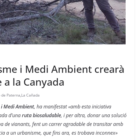
isme i Medi Ambient crearà
e a la Canyada
 de Paterna
,
La Cañada
i Medi Ambient
, ha manifestat «amb esta iniciativa
yada d’una
ruta biosaludable
, i per altra, donar una solució
zona de vianants, fent un carrer agradable de transitar amb
cia a un urbanisme, que fins ara, es trobava inconnex»