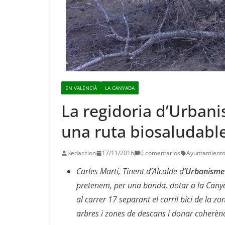
EN VALENCIÀ
LA CANYADA
La regidoria d’Urban
una ruta biosaludabl
Redaccion
17/11/2016
0 comentarios
Ayuntamiento
Carles Martí, Tinent d’Alcalde d’
Urbanisme 
pretenem, per una banda, dotar a la Can
al carrer 17 separant el carril bici de la 
arbres i zones de descans i donar coherèn