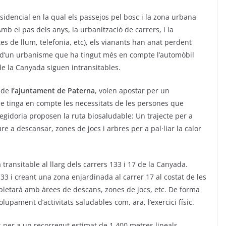
sidencial en la qual els passejos pel bosc i la zona urbana
mb el pas dels anys, la urbanització de carrers, i la
tes de llum, telefonia, etc), els vianants han anat perdent
t d’un urbanisme que ha tingut més en compte l’automòbil
 de la Canyada siguen intransitables.
t de
l’ajuntament de Paterna
, volen apostar per un
tinga en compte les necessitats de les persones que
regidoria proposen la ruta biosaludable: Un trajecte per a
 a descansar, zones de jocs i arbres per a pal·liar la calor
ransitable al llarg dels carrers 133 i 17 de la Canyada.
133 i creant una zona enjardinada al carrer 17 al costat de les
mpletarà amb àrees de descans, zones de jocs, etc. De forma
pament d’activitats saludables com, ara, l’exercici físic.
 per a un recorregut estimat de 1.400 metres lineals.