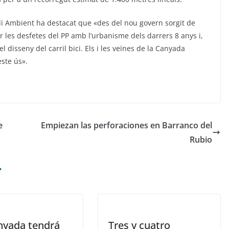
di Ambient ha destacat que «des del nou govern sorgit de
r les desfetes del PP amb l’urbanisme dels darrers 8 anys i,
disseny del carril bici. Els i les veïnes de la Canyada
ste ús».
e
Empiezan las perforaciones en Barranco del
Rubio
r
nyada tendrá
Tres y cuatro