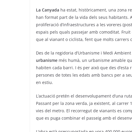
La Canyada
ha estat, històricament, una zona re
han format part de la vida dels seus habitants. A
proliferació d’infraestructures a les voreres (pos
espais pels quals passejar amb comoditat. Frui
que al vianant o ciclista, fent que molts carrers
Des de la regidoria d’Urbanisme i Medi Ambien
urbanisme
més humà, un urbanisme amable que 
habiten cada barri. I és per això que des d’esta 
persones de totes les edats amb bancs per a seure
en estiu.
L’actuació pretén el desenvolupament d’una ruta t
Passant per la zona verda, ja existent, al carrer 
vies del metro. El recorregut de vianants es co
que es puga combinar el passeig amb el desenvolu
L’obra està pressupostada en vora 400.000 euros