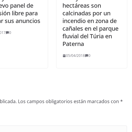
evo panel de
hectáreas son
ión libre para
calcinadas por un
ar sus anuncios
incendio en zona de
cañales en el parque
017
0
fluvial del Túria en
Paterna
05/04/2018
0
blicada.
Los campos obligatorios están marcados con
*