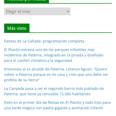
N
o
t
Más visto
i
c
Fiestas de La Cañada: programación completa
i
a
El Plantío estrena uno de los parques infantiles más
modernos de Paterna, integrado en la pinada y diseñado
s
para el confort climático y la seguridad
p
o
Entrevista al ex alcalde de Paterna, Lorenzo Agustí: “Quiero
volver a Paterna porque es mi casa y creo que uno debe ser
r
profeta de su tierra"
m
e
La Canyada pasa a ser el segundo barrio más poblado de
Paterna, que tiene ya censados 72.000 habitantes
s
e
Éxito en el primer día de fiestas en El Plantío y todo listo para
s
una tarde mágica con paella gigante y animación infantil