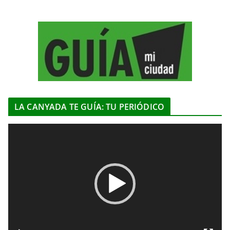
LA CANYADA TE GUÍA: TU PERIÓDICO
R
e
p
r
o
d
u
c