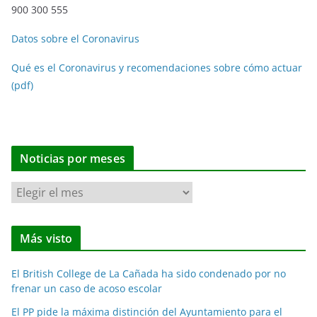
900 300 555
Datos sobre el Coronavirus
Qué es el Coronavirus y recomendaciones sobre cómo actuar
(pdf)
Noticias por meses
N
o
t
Más visto
i
c
El British College de La Cañada ha sido condenado por no
i
frenar un caso de acoso escolar
a
El PP pide la máxima distinción del Ayuntamiento para el
s