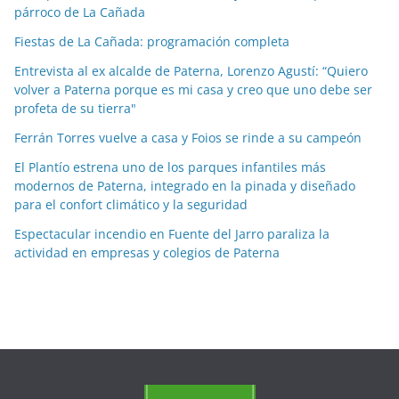
párroco de La Cañada
p
o
Fiestas de La Cañada: programación completa
r
Entrevista al ex alcalde de Paterna, Lorenzo Agustí: “Quiero
m
volver a Paterna porque es mi casa y creo que uno debe ser
e
profeta de su tierra"
s
Ferrán Torres vuelve a casa y Foios se rinde a su campeón
e
El Plantío estrena uno de los parques infantiles más
s
modernos de Paterna, integrado en la pinada y diseñado
para el confort climático y la seguridad
Espectacular incendio en Fuente del Jarro paraliza la
actividad en empresas y colegios de Paterna