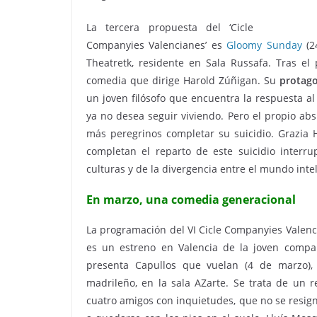
La tercera propuesta del ‘Cicle
Companyies Valencianes’ es
Gloomy Sunday
(2
Theatretk, residente en Sala Russafa. Tras e
comedia que dirige Harold Zúñigan. Su
protago
un joven filósofo que encuentra la respuesta al
ya no desea seguir viviendo. Pero el propio ab
más peregrinos completar su suicidio. Grazia 
completan el reparto de este suicidio interru
culturas y de la divergencia entre el mundo inte
En marzo, una comedia generacional
La programación del VI Cicle Companyies Valen
es un estreno en Valencia de la joven compañ
presenta Capullos que vuelan (4 de marzo)
madrileño, en la sala AZarte. Se trata de un re
cuatro amigos con inquietudes, que no se resig