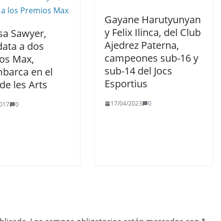
Gayane Harutyunyan
y Felix Ilinca, del Club
a Sawyer,
Ajedrez Paterna,
data a dos
campeones sub-16 y
os Max,
sub-14 del Jocs
barca en el
Esportius
de les Arts
17/04/2023
0
017
0