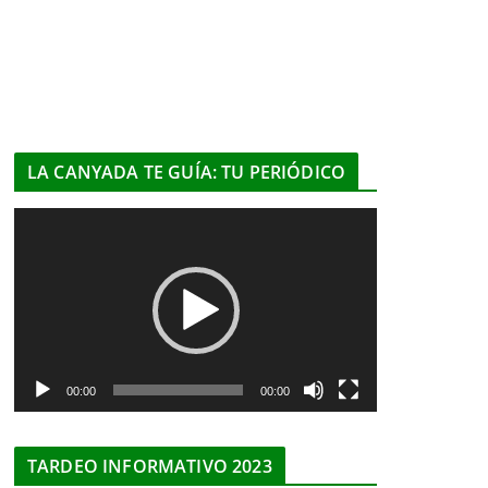
LA CANYADA TE GUÍA: TU PERIÓDICO
R
e
p
r
o
d
u
00:00
00:00
c
t
TARDEO INFORMATIVO 2023
o