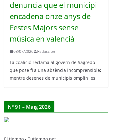
denuncia que el municipi
encadena onze anys de
Festes Majors sense
música en valencià
08/07/2026
Redaccion
La coalició reclama al govern de Sagredo
que pose fi a una absència incomprensible;
mentre desenes de municipis omplin les
Nº 91 – Maig 2026
El tiempo - Tutiempo.net