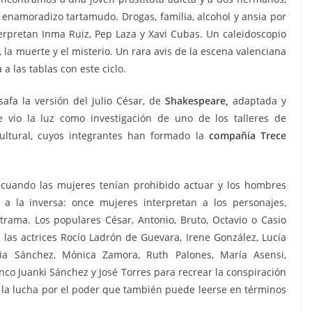
namoradizo tartamudo. Drogas, familia, alcohol y ansia por
nterpretan Inma Ruiz, Pep Laza y Xavi Cubas. Un caleidoscopio
 la muerte y el misterio. Un rara avis de la escena valenciana
 a las tablas con este ciclo.
safa la versión del Julio César, de
Shakespeare,
adaptada y
vio la luz como investigación de uno de los talleres de
cultural, cuyos integrantes han formado la
compañía Trece
, cuando las mujeres tenían prohibido actuar y los hombres
a la inversa: once mujeres interpretan a los personajes,
rama. Los populares César, Antonio, Bruto, Octavio o Casio
e las actrices Rocío Ladrón de Guevara, Irene González, Lucía
cia Sánchez, Mónica Zamora, Ruth Palones, María Asensi,
nco Juanki Sánchez y José Torres para recrear la conspiración
e la lucha por el poder que también puede leerse en términos