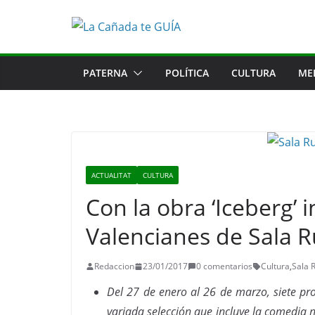
Saltar
al
contenido
PATERNA
POLÍTICA
CULTURA
ME
ACTUALITAT
CULTURA
Con la obra ‘Iceberg’ 
Valencianes de Sala R
Redaccion
23/01/2017
0 comentarios
Cultura
,
Sala 
Del 27 de enero al 26 de marzo, siete pr
variada selección que incluye la comedia ne