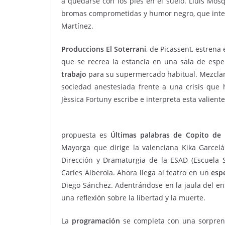
a quedarse con los pies en el suelo. Lluís Mosq
bromas comprometidas y humor negro, que interp
Martínez.
Produccions El Soterrani
, de Picassent, estren
que se recrea la estancia en una sala de espe
trabajo
para su supermercado habitual. Mezclando
sociedad anestesiada frente a una crisis que
Jèssica Fortuny escribe e interpreta esta valient
propuesta es
Últimas palabras de Copito de 
Mayorga que dirige la valenciana Kika Garcelá
Dirección y Dramaturgia de la ESAD (Escuela S
Carles Alberola. Ahora llega al teatro en un
esp
Diego Sánchez. Adentrándose en la jaula del ent
una reflexión sobre la libertad y la muerte.
La
programación
se completa con una sorprende