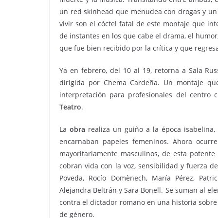
un red skinhead que menudea con drogas y un e
vivir son el cóctel fatal de este montaje que i
de instantes en los que cabe el drama, el humor,
que fue bien recibido por la crítica y que regresa
Ya en febrero, del 10 al 19, retorna a Sala Rus
dirigida por Chema Cardeña. Un montaje que 
interpretación para profesionales del centro 
Teatro
.
La
obra
realiza un guiño a la época isabelina
encarnaban papeles femeninos. Ahora ocurre 
mayoritariamente masculinos, de esta potente t
cobran vida con la voz, sensibilidad y fuerza d
Poveda, Rocío Domènech, María Pérez, Patri
Alejandra Beltrán y Sara Bonell. Se suman al ele
contra el dictador romano en una historia sobr
de género.