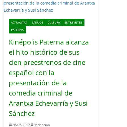
o
ACTUALITAT
BARRIOS
CULTURA
ENTREVISTES
PATERNA
Kinépolis Paterna alcanza
el hito histórico de sus
cien preestrenos de cine
español con la
presentación de la
comedia criminal de
Arantxa Echevarría y Susi
Sánchez
26/05/2026
Redaccion