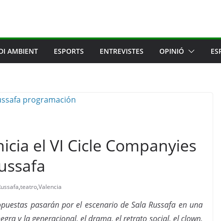
DI AMBIENT
ESPORTS
ENTREVISTES
OPINIÓ
ES
inicia el VI Cicle Companyies
ussafa
Russafa
,
teatro
,
Valencia
opuestas pasarán por el escenario de Sala Russafa en una
gra y la generacional, el drama, el retrato social, el clown,