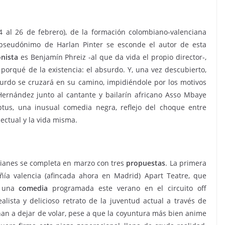
4 al 26 de febrero), de la formación colombiano-valenciana
l pseudónimo de Harlan Pinter se esconde el autor de esta
nista
es Benjamín Phreiz -al que da vida el propio director-,
 porqué de la existencia: el absurdo. Y, una vez descubierto,
surdo se cruzará en su camino, impidiéndole por los motivos
Hernández junto al cantante y bailarín africano Asso Mbaye
ptus, una inusual comedia negra, reflejo del choque entre
lectual y la vida misma.
cianes se completa en marzo con tres
propuestas
. La primera
ía valencia (afincada ahora en Madrid) Apart Teatre, que
, una
comedia
programada este verano en el circuito off
alista y delicioso retrato de la juventud actual a través de
nan a dejar de volar, pese a que la coyuntura más bien anime