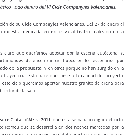
lásico, todo dentro del VI
Cicle Companyies Valencianes
.
ición de su
Cicle Companyies Valencianes
. Del 27 de enero al
a muestra dedicada en exclusiva al
teatro
realizado en la
os claro que queríamos apostar por la escena autóctona. Y,
ortunidades de encontrar un hueco en los escenarios por
gado de la
propuesta
. Y en otros porque no han surgido en la
 trayectoria. Esto hace que, pese a la calidad del proyecto,
este ciclo queremos aportar nuestro granito de arena para
irector de la sala.
atre Ciutat d’Alzira 2011
, que esta semana inaugura el ciclo.
Paco Romeu que se desarrolla en dos noches marcadas por la
ncontramos a una joven prostituta adicta y a dos hermanos,