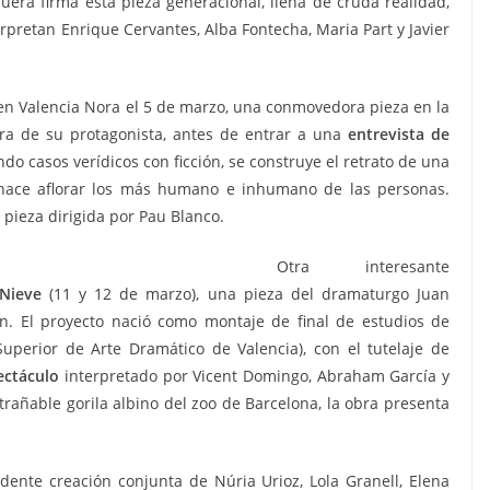
uera firma esta pieza generacional, llena de cruda realidad,
retan Enrique Cervantes, Alba Fontecha, Maria Part y Javier
a en Valencia Nora el 5 de marzo, una conmovedora pieza en la
ra de su protagonista, antes de entrar a una
entrevista de
 casos verídicos con ficción, se construye el retrato de una
 hace aflorar los más humano e inhumano de las personas.
e pieza dirigida por Pau Blanco.
Otra interesante
Nieve
(11 y 12 de marzo), una pieza del dramaturgo Juan
n. El proyecto nació como montaje de final de estudios de
uperior de Arte Dramático de Valencia), con el tutelaje de
ectáculo
interpretado por Vicent Domingo, Abraham García y
rañable gorila albino del zoo de Barcelona, la obra presenta
nte creación conjunta de Núria Urioz, Lola Granell, Elena