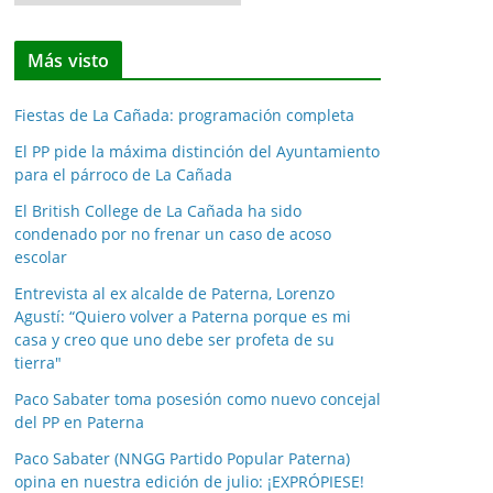
o
t
Más visto
i
c
Fiestas de La Cañada: programación completa
i
a
El PP pide la máxima distinción del Ayuntamiento
para el párroco de La Cañada
s
p
El British College de La Cañada ha sido
o
condenado por no frenar un caso de acoso
escolar
r
m
Entrevista al ex alcalde de Paterna, Lorenzo
e
Agustí: “Quiero volver a Paterna porque es mi
casa y creo que uno debe ser profeta de su
s
tierra"
e
s
Paco Sabater toma posesión como nuevo concejal
del PP en Paterna
Paco Sabater (NNGG Partido Popular Paterna)
opina en nuestra edición de julio: ¡EXPRÓPIESE!