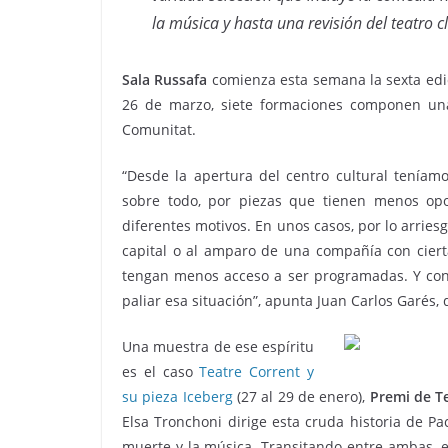
la música y hasta una revisión del teatro c
Sala Russafa
comienza esta semana la sexta ed
26 de marzo, siete formaciones componen un
Comunitat.
“Desde la apertura del centro cultural teníam
sobre todo, por piezas que tienen menos op
diferentes motivos. En unos casos, por lo arries
capital o al amparo de una compañía con cierta
tengan menos acceso a ser programadas. Y con 
paliar esa situación”, apunta Juan Carlos Garés, d
Una muestra de ese espíritu
es el caso
Teatre Corrent y
su pieza Iceberg
(27 al 29 de enero),
Premi de Te
Elsa Tronchoni dirige esta cruda historia de 
muerte y la música. Transitando entre ambas, e