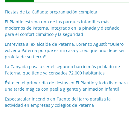
c
Fiestas de La Cañada: programación completa
i
a
El Plantío estrena uno de los parques infantiles más
modernos de Paterna, integrado en la pinada y diseñado
s
para el confort climático y la seguridad
p
o
Entrevista al ex alcalde de Paterna, Lorenzo Agustí: “Quiero
volver a Paterna porque es mi casa y creo que uno debe ser
r
profeta de su tierra"
m
e
La Canyada pasa a ser el segundo barrio más poblado de
Paterna, que tiene ya censados 72.000 habitantes
s
e
Éxito en el primer día de fiestas en El Plantío y todo listo para
s
una tarde mágica con paella gigante y animación infantil
Espectacular incendio en Fuente del Jarro paraliza la
actividad en empresas y colegios de Paterna