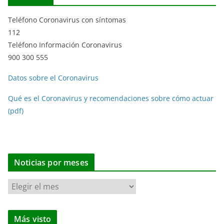
Teléfono Coronavirus con síntomas
112
Teléfono Información Coronavirus
900 300 555
Datos sobre el Coronavirus
Qué es el Coronavirus y recomendaciones sobre cómo actuar
(pdf)
Noticias por meses
N
o
t
Más visto
i