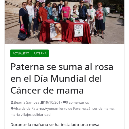
ACTUALITAT
PATERNA
Paterna se suma al rosa
en el Día Mundial del
Cáncer de mama
Beatriz Sambeat
19/10/2017
0 comentarios
Alcalde de Paterna
,
Ayuntamiento de Paterna
,
cáncer de mama
,
maria villajos
,
solidaridad
Durante la mañana se ha instalado una mesa