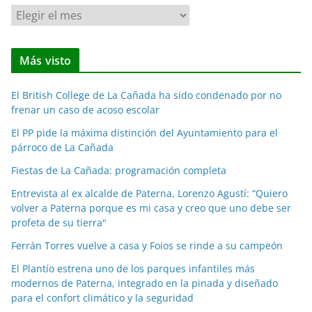
N
o
t
Más visto
i
c
El British College de La Cañada ha sido condenado por no
i
frenar un caso de acoso escolar
a
El PP pide la máxima distinción del Ayuntamiento para el
s
párroco de La Cañada
p
o
Fiestas de La Cañada: programación completa
r
Entrevista al ex alcalde de Paterna, Lorenzo Agustí: “Quiero
m
volver a Paterna porque es mi casa y creo que uno debe ser
e
profeta de su tierra"
s
Ferrán Torres vuelve a casa y Foios se rinde a su campeón
e
El Plantío estrena uno de los parques infantiles más
s
modernos de Paterna, integrado en la pinada y diseñado
para el confort climático y la seguridad