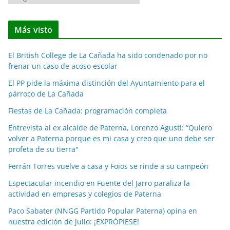
o
t
Más visto
i
c
El British College de La Cañada ha sido condenado por no
i
frenar un caso de acoso escolar
a
El PP pide la máxima distinción del Ayuntamiento para el
s
párroco de La Cañada
p
o
Fiestas de La Cañada: programación completa
r
Entrevista al ex alcalde de Paterna, Lorenzo Agustí: “Quiero
m
volver a Paterna porque es mi casa y creo que uno debe ser
e
profeta de su tierra"
s
Ferrán Torres vuelve a casa y Foios se rinde a su campeón
e
Espectacular incendio en Fuente del Jarro paraliza la
s
actividad en empresas y colegios de Paterna
Paco Sabater (NNGG Partido Popular Paterna) opina en
nuestra edición de julio: ¡EXPRÓPIESE!