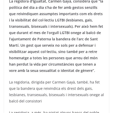
La regidora d’Igualtat, Carmen Gayà, considera que “la
política del dia a dia s’ha de fer amb gestos senzills
que reivindiquen assumptes importants com els drets
i la visibilitat del col·lectiu LGTBI (lesbianes, gais,
transexuals, bisexuals i intersexuals). Per això hem fet
que durant el mes de l’orgull LGTBI onege al balcó de
l’ajuntament de Paterna la bandera de l’arc de Sant
Martí. Un gest que serveix no sols per a defensar i
visibilitzar aquest col·lectiu, sino també per a retre
homenatge a totes les persones que arreu del món
han perdut la vida per circumstàncies que tenen a
vore amb la seua sexualitat o idenitat de gènere”.
La regidoria, dirigida per Carmen Gayà, també, ha fet
que la bandera que reivindica els drest dels gais,
lesbianes, transexuals, bisexuals i intersexuals onege al
balcó del consistori
La regidoria, a més, ha pintat alguns bancs del poble