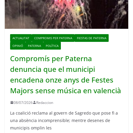
ACTUALITAT
COMPROMIS PER PATERNA
FIESTAS DE PATERNA
OPINIÓ
PATERNA
POLÍTICA
Compromís per Paterna
denuncia que el municipi
encadena onze anys de Festes
Majors sense música en valencià
08/07/2026
Redaccion
La coalició reclama al govern de Sagredo que pose fi a
una absència incomprensible; mentre desenes de
municipis omplin les