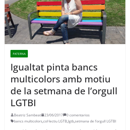
PATERNA
Igualtat pinta bancs
multicolors amb motiu
de la setmana de l’orgull
LGTBI
Beatriz Sambeat
23/06/2017
0 comentarios
bancs multicolors
,
col·lectiu LGTB
,
lgtb
,
setmana de l’orgull LGTBI