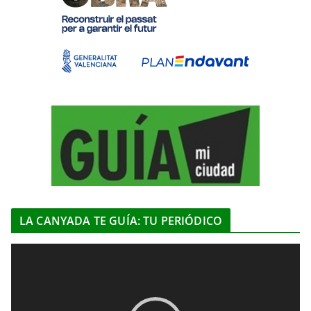
LA CANYADA TE GUÍA: TU PERIÓDICO
R
e
p
r