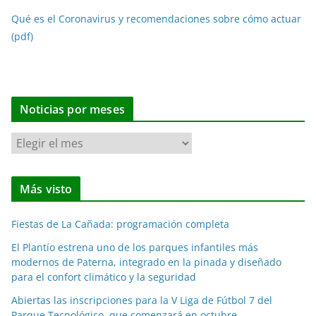
Qué es el Coronavirus y recomendaciones sobre cómo actuar
(pdf)
Noticias por meses
N
o
t
Más visto
i
c
Fiestas de La Cañada: programación completa
i
a
El Plantío estrena uno de los parques infantiles más
modernos de Paterna, integrado en la pinada y diseñado
s
para el confort climático y la seguridad
p
o
Abiertas las inscripciones para la V Liga de Fútbol 7 del
Parque Tecnológico, que comenzará en octubre