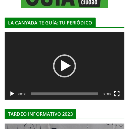
LA CANYADA TE GUÍA: TU PERIÓDICO
R
e
p
r
o
d
u
c
t
00:00
00:00
o
r
TARDEO INFORMATIVO 2023
d
e
R