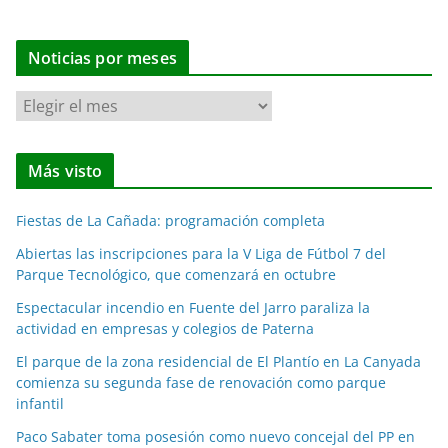
Noticias por meses
N
o
t
Más visto
i
c
Fiestas de La Cañada: programación completa
i
a
Abiertas las inscripciones para la V Liga de Fútbol 7 del
Parque Tecnológico, que comenzará en octubre
s
p
Espectacular incendio en Fuente del Jarro paraliza la
o
actividad en empresas y colegios de Paterna
r
El parque de la zona residencial de El Plantío en La Canyada
m
comienza su segunda fase de renovación como parque
e
infantil
s
Paco Sabater toma posesión como nuevo concejal del PP en